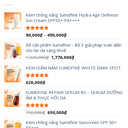
Kem chống nắng Sumdfine Hydra Age Defense
Sun Cream SPF50+ PA++++
Khoảng
90,000
₫
–
490,000
₫
Được xếp
hạng
4.95
giá:
5 sao
Bộ sản phẩm Sumdfine - Bộ 3 giải pháp toàn diện
từ
cho làn da sáng khoẻ
90,000₫
đến
Giá
Giá
1,920,000
₫
1,776,000
₫
490,000₫
gốc
hiện
KEM GIẢM NÁM SUMDFINE WHITE DARK SPOT
là:
tại
1,920,000₫.
là:
1,776,000₫.
620,000
₫
Được xếp
hạng
5.00
5 sao
SUMDFINE REPAIR SERUM B5 – SERUM DƯỠNG
ẨM & PHỤC HỒI DA
Giá
Giá
750,000
₫
650,000
₫
Được xếp
hạng
5.00
gốc
hiện
5 sao
Kem chống nắng Sumdfine Sunscreen SPF 50+
là:
tại
PA+++