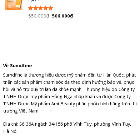
750,000₫.
là:
650,000₫.
Giá
Giá
550,000
₫
506,000
₫
Được xếp
hạng
5.00
gốc
hiện
5 sao
là:
tại
550,000₫.
là:
506,000₫.
Về Sumdfine
Sumdfine là thương hiệu dược mỹ phẩm đến từ Hàn Quốc, phát
triển các sản phẩm chăm sóc da theo định hướng bảo vệ, phục
hồi và hỗ trợ duy trì làn da khỏe mạnh. Thương hiệu do Công ty
TNHH Dược mỹ phẩm Hằng Nga nhập khẩu và được Công ty
TNHH Dược Mỹ phẩm Ami Beauty phân phối chính hãng trên thị
trường Việt Nam.
Địa chỉ: Số 36A ngách 34/156 phố Vĩnh Tuy, phường Vĩnh Tuy,
Hà Nội