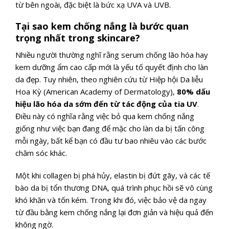
từ bên ngoài, đặc biệt là bức xạ UVA và UVB.
Tại sao kem chống nắng là bước quan
trọng nhất trong skincare?
Nhiều người thường nghĩ rằng serum chống lão hóa hay
kem dưỡng ẩm cao cấp mới là yếu tố quyết định cho làn
da đẹp. Tuy nhiên, theo nghiên cứu từ Hiệp hội Da liễu
Hoa Kỳ (American Academy of Dermatology),
80% dấu
hiệu lão hóa da sớm đến từ tác động của tia UV
.
Điều này có nghĩa rằng việc bỏ qua kem chống nắng
giống như việc bạn đang để mặc cho làn da bị tấn công
mỗi ngày, bất kể bạn có đầu tư bao nhiêu vào các bước
chăm sóc khác.
Một khi collagen bị phá hủy, elastin bị đứt gãy, và các tế
bào da bị tổn thương DNA, quá trình phục hồi sẽ vô cùng
khó khăn và tốn kém. Trong khi đó, việc bảo vệ da ngay
từ đầu bằng kem chống nắng lại đơn giản và hiệu quả đến
không ngờ.