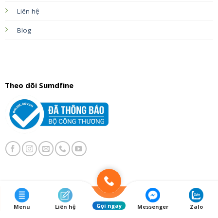
Liên hệ
Blog
Theo dõi Sumdfine
© 2026 Bản quyền của
Công ty TNHH Dược Mỹ Phẩm Ami Beauty
Gọi ngay
Menu
Liên hệ
Messenger
Zalo
- Sumdfine.com