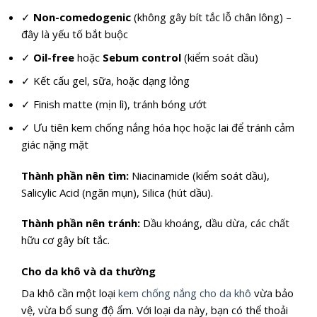
✓
Non-comedogenic
(không gây bít tắc lỗ chân lông) –
đây là yếu tố bắt buộc
✓
Oil-free
hoặc
Sebum control
(kiểm soát dầu)
✓ Kết cấu gel, sữa, hoặc dạng lỏng
✓ Finish matte (mịn lì), tránh bóng ướt
✓ Ưu tiên kem chống nắng hóa học hoặc lai để tránh cảm
giác nặng mặt
Thành phần nên tìm:
Niacinamide (kiểm soát dầu),
Salicylic Acid (ngăn mụn), Silica (hút dầu).
Thành phần nên tránh:
Dầu khoáng, dầu dừa, các chất
hữu cơ gây bít tắc.
Cho da khô và da thường
Da khô cần một loại
kem chống nắng cho da khô
vừa bảo
vệ, vừa bổ sung độ ẩm. Với loại da này, bạn có thể thoải