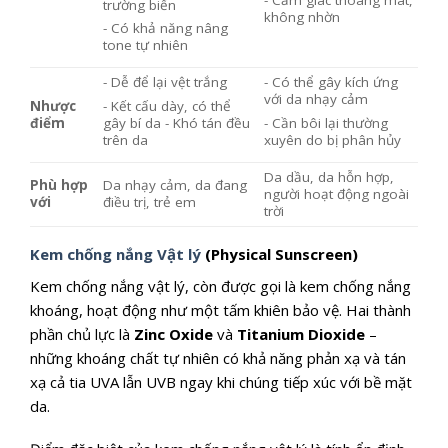
trường biển
không nhờn
- Có khả năng nâng
tone tự nhiên
- Dễ để lại vệt trắng
- Có thể gây kích ứng
với da nhạy cảm
- Kết cấu dày, có thể
Nhược
gây bí da - Khó tán đều
- Cần bôi lại thường
điểm
trên da
xuyên do bị phân hủy
Da dầu, da hỗn hợp,
Phù hợp
Da nhạy cảm, da đang
người hoạt động ngoài
với
điều trị, trẻ em
trời
Kem chống nắng Vật lý
(Physical Sunscreen)
Kem chống nắng vật lý, còn được gọi là kem chống nắng
khoáng, hoạt động như một tấm khiên bảo vệ. Hai thành
phần chủ lực là
Zinc Oxide
và
Titanium Dioxide
–
những khoáng chất tự nhiên có khả năng phản xạ và tán
xạ cả tia UVA lẫn UVB ngay khi chúng tiếp xúc với bề mặt
da.