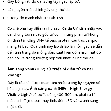
Gây bỏng rát, đỏ da, sưng tấy ngay lập tức
Là nguyên nhân chính gây ung thư da
Cường độ mạnh nhất từ 10h-16h
Cơ chế phá hủy diễn ra như sau: Khi tia UV xâm nhập vào
da, chúng tạo ra các gốc tự do – những phân tử không
ổn định tấn công DNA tế bào, protein cấu trúc và lipid
màng tế bào. Quá trình này lặp đi lặp lại mỗi ngày sẽ dẫn
đến tình trạng da mỏng dần, xuất hiện đốm nâu, mất độ
đàn hồi và trong trường hợp xấu nhất là ung thư da.
Ánh sáng xanh (HEV) từ thiết bị điện tử có hại
không?
Đây là câu hỏi được quan tâm nhiều trong kỷ nguyên số
hóa hiện nay.
Ánh sáng xanh (HEV - High Energy
Visible Light)
có bước sóng 400-500nm, phát ra từ
màn hình điện thoại, máy tính, đèn LED và cả ánh sáng
mặt trời.