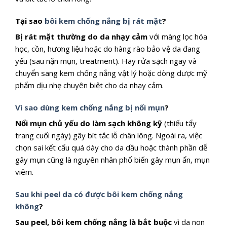
Tại sao
bôi kem chống nắng bị rát mặt
?
Bị rát mặt thường do da nhạy cảm
với màng lọc hóa
học, cồn, hương liệu hoặc do hàng rào bảo vệ da đang
yếu (sau nặn mụn, treatment). Hãy rửa sạch ngay và
chuyển sang kem chống nắng vật lý hoặc dòng dược mỹ
phẩm dịu nhẹ chuyên biệt cho da nhạy cảm.
Vì sao dùng kem chống nắng bị nổi mụn
?
Nổi mụn chủ yếu do làm sạch không kỹ
(thiếu tẩy
trang cuối ngày) gây bít tắc lỗ chân lông. Ngoài ra, việc
chọn sai kết cấu quá dày cho da dầu hoặc thành phần dễ
gây mụn cũng là nguyên nhân phổ biến gây mụn ẩn, mụn
viêm.
Sau khi peel da có được bôi kem chống nắng
không
?
Sau peel, bôi kem chống nắng là bắt buộc
vì da non