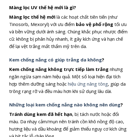
Màng lọc UV thế hệ mới là gì?
Màng lọc thế hệ mới
là các hoạt chất tiên tiến (như
Tinosorb, Mexoryl) với ưu điểm
bảo vệ phổ rộng
tối ưu
và bền vững dưới ánh sáng. Chúng khắc phục nhược điểm
cũ: không bị phân hủy nhanh, ít gây kích ứng và hạn chế
để lại vệt trắng mất thẩm mỹ trên da.
Kem chống nắng có giúp trắng da không
?
Kem chống nắng không trực tiếp làm trắng
nhưng
ngăn ngừa sạm nám hiệu quả. Một số loại hiện đại tích
hợp thêm dưỡng sáng hoặc
hiệu ứng nâng tông
, giúp da
trông rạng rỡ và đều màu hơn khi sử dụng lâu dài.
Những loại kem chống nắng nào không nên dùng
?
Tránh dùng kem đã
hết hạn
, bị tách nước hoặc đổi
màu. Da nhạy cảm/mụn nên tránh cồn khô nồng độ cao,
hương liệu và dầu khoáng để giảm thiểu nguy cơ kích ứng
và bít tắc lỗ chân lông.