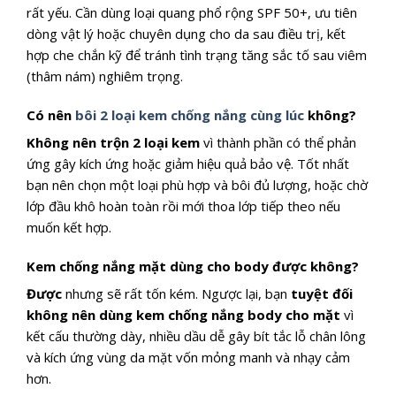
rất yếu. Cần dùng loại quang phổ rộng SPF 50+, ưu tiên
dòng vật lý hoặc chuyên dụng cho da sau điều trị, kết
hợp che chắn kỹ để tránh tình trạng tăng sắc tố sau viêm
(thâm nám) nghiêm trọng.
Có nên
bôi 2 loại kem chống nắng cùng lúc
không?
Không nên trộn 2 loại kem
vì thành phần có thể phản
ứng gây kích ứng hoặc giảm hiệu quả bảo vệ. Tốt nhất
bạn nên chọn một loại phù hợp và bôi đủ lượng, hoặc chờ
lớp đầu khô hoàn toàn rồi mới thoa lớp tiếp theo nếu
muốn kết hợp.
Kem chống nắng mặt dùng cho body được không?
Được
nhưng sẽ rất tốn kém. Ngược lại, bạn
tuyệt đối
không nên dùng
kem chống nắng body
cho mặt
vì
kết cấu thường dày, nhiều dầu dễ gây bít tắc lỗ chân lông
và kích ứng vùng da mặt vốn mỏng manh và nhạy cảm
hơn.