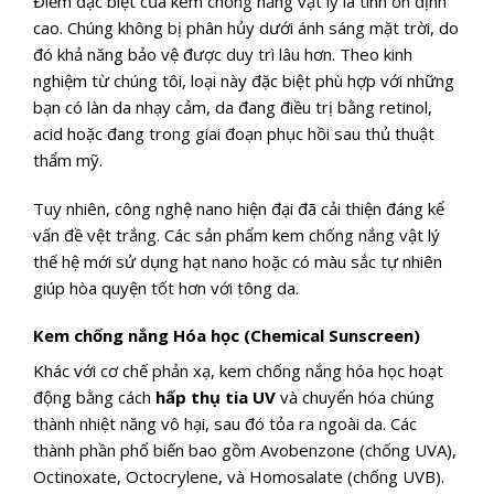
Điểm đặc biệt của kem chống nắng vật lý là tính ổn định
cao. Chúng không bị phân hủy dưới ánh sáng mặt trời, do
đó khả năng bảo vệ được duy trì lâu hơn. Theo kinh
nghiệm từ chúng tôi, loại này đặc biệt phù hợp với những
bạn có làn da nhạy cảm, da đang điều trị bằng retinol,
acid hoặc đang trong giai đoạn phục hồi sau thủ thuật
thẩm mỹ.
Tuy nhiên, công nghệ nano hiện đại đã cải thiện đáng kể
vấn đề vệt trắng. Các sản phẩm kem chống nắng vật lý
thế hệ mới sử dụng hạt nano hoặc có màu sắc tự nhiên
giúp hòa quyện tốt hơn với tông da.
Kem chống nắng Hóa học (Chemical Sunscreen)
Khác với cơ chế phản xạ, kem chống nắng hóa học hoạt
động bằng cách
hấp thụ tia UV
và chuyển hóa chúng
thành nhiệt năng vô hại, sau đó tỏa ra ngoài da. Các
thành phần phổ biến bao gồm Avobenzone (chống UVA),
Octinoxate, Octocrylene, và Homosalate (chống UVB).