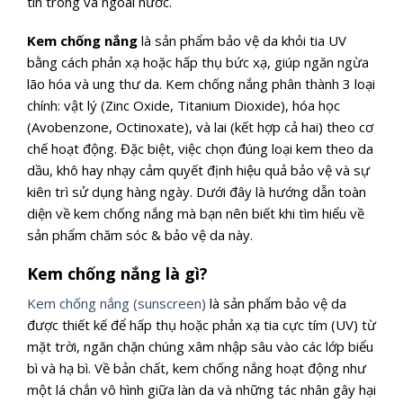
tín trong và ngoài nước.
Kem chống nắng
là sản phẩm bảo vệ da khỏi tia UV
bằng cách phản xạ hoặc hấp thụ bức xạ, giúp ngăn ngừa
lão hóa và ung thư da. Kem chống nắng phân thành 3 loại
chính: vật lý (Zinc Oxide, Titanium Dioxide), hóa học
(Avobenzone, Octinoxate), và lai (kết hợp cả hai) theo cơ
chế hoạt động. Đặc biệt, việc chọn đúng loại kem theo da
dầu, khô hay nhạy cảm quyết định hiệu quả bảo vệ và sự
kiên trì sử dụng hàng ngày. Dưới đây là hướng dẫn toàn
diện về kem chống nắng mà bạn nên biết khi tìm hiểu về
sản phẩm chăm sóc & bảo vệ da này.
Kem chống nắng là gì?
Kem chống nắng (sunscreen)
là sản phẩm bảo vệ da
được thiết kế để hấp thụ hoặc phản xạ tia cực tím (UV) từ
mặt trời, ngăn chặn chúng xâm nhập sâu vào các lớp biểu
bì và hạ bì. Về bản chất, kem chống nắng hoạt động như
một lá chắn vô hình giữa làn da và những tác nhân gây hại