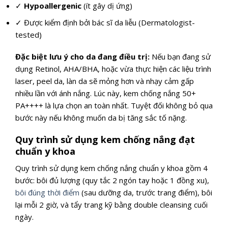
✓
Hypoallergenic
(ít gây dị ứng)
✓ Được kiểm định bởi bác sĩ da liễu (Dermatologist-
tested)
Đặc biệt lưu ý cho da đang điều trị:
Nếu bạn đang sử
dụng Retinol, AHA/BHA, hoặc vừa thực hiện các liệu trình
laser, peel da, làn da sẽ mỏng hơn và nhạy cảm gấp
nhiều lần với ánh nắng. Lúc này, kem chống nắng 50+
PA++++ là lựa chọn an toàn nhất. Tuyệt đối không bỏ qua
bước này nếu không muốn da bị tăng sắc tố nặng.
Quy trình sử dụng kem chống nắng đạt
chuẩn y khoa
Quy trình sử dụng kem chống nắng chuẩn y khoa gồm 4
bước: bôi đủ lượng (quy tắc 2 ngón tay hoặc 1 đồng xu),
bôi đúng thời điểm
(sau dưỡng da, trước trang điểm), bôi
lại mỗi 2 giờ, và tẩy trang kỹ bằng double cleansing cuối
ngày.