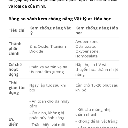
và loại da của mình.
Bảng so sánh kem chống nắng Vật lý vs Hóa học
Kem chống nắng Vật
Kem chống nắng Hóa
Tiêu chí
lý
học
Avobenzone,
Thành
Zinc Oxide, Titanium
Octinoxate,
phần
Dioxide
Oxybenzone,
chính
Homosalate
Cơ chế
Hấp thụ tia UV và
Phản xạ và tán xạ tia
hoạt
chuyển hóa thành nhiệt
UV như tấm gương
động
năng
Thời
Ngay lập tức sau khi
Cần chờ 15-20 phút sau
gian tác
bôi
khi bôi
dụng
- An toàn cho da nhạy
cảm
- Kết cấu mỏng nhẹ,
- Ổn định, không bị
thấm nhanh
phân hủy ánh sáng
Ưu
- Không để lại vệt trắng
điểm
- Thân thiện với môi
- Cảm giác thoáng mát,