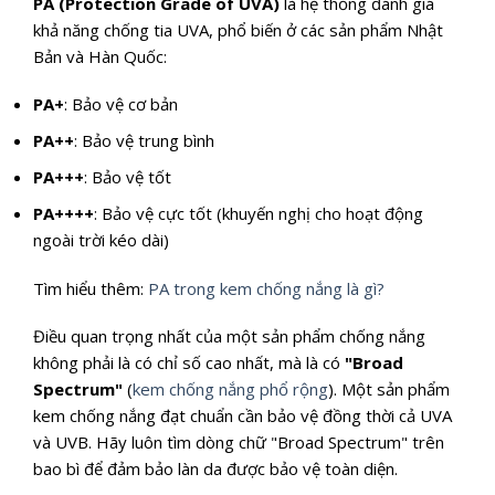
PA (Protection Grade of UVA)
là hệ thống đánh giá
khả năng chống tia UVA, phổ biến ở các sản phẩm Nhật
Bản và Hàn Quốc:
PA+
: Bảo vệ cơ bản
PA++
: Bảo vệ trung bình
PA+++
: Bảo vệ tốt
PA++++
: Bảo vệ cực tốt (khuyến nghị cho hoạt động
ngoài trời kéo dài)
Tìm hiểu thêm:
PA trong kem chống nắng là gì?
Điều quan trọng nhất của một sản phẩm chống nắng
không phải là có chỉ số cao nhất, mà là có
"Broad
Spectrum"
(
kem chống nắng phổ rộng
). Một sản phẩm
kem chống nắng đạt chuẩn cần bảo vệ đồng thời cả UVA
và UVB. Hãy luôn tìm dòng chữ "Broad Spectrum" trên
bao bì để đảm bảo làn da được bảo vệ toàn diện.