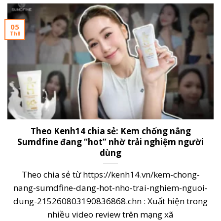
05
Th8
Theo Kenh14 chia sẻ: Kem chống nắng
Sumdfine đang “hot” nhờ trải nghiệm người
dùng
Theo chia sẻ từ https://kenh14.vn/kem-chong-
nang-sumdfine-dang-hot-nho-trai-nghiem-nguoi-
dung-215260803190836868.chn : Xuất hiện trong
nhiều video review trên mạng xã