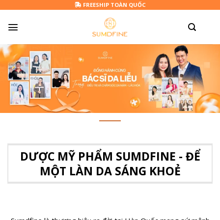
Skip
FREESHIP TOÀN QUỐC
to
content
DƯỢC MỸ PHẨM SUMDFINE - ĐỂ
MỘT LÀN DA SÁNG KHOẺ