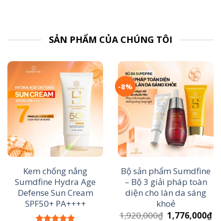
SẢN PHẨM CỦA CHÚNG TÔI
-8%
Kem chống nắng
Bộ sản phẩm Sumdfine
Sumdfine Hydra Age
– Bộ 3 giải pháp toàn
Defense Sun Cream
diện cho làn da sáng
SPF50+ PA++++
khoẻ
Giá
Gi
1,920,000
₫
1,776,000
₫