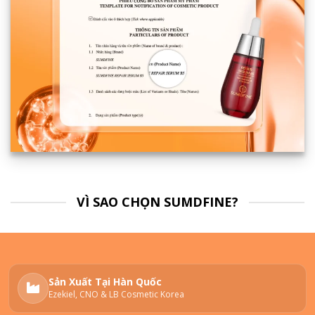
VÌ SAO CHỌN SUMDFINE?
Sản Xuất Tại Hàn Quốc
Ezekiel, CNO & LB Cosmetic Korea