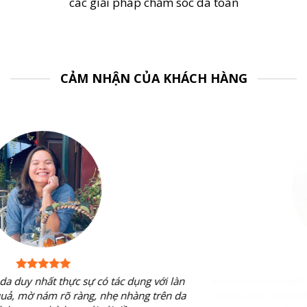
các giải pháp chăm sóc da toàn
CẢM NHẬN CỦA KHÁCH HÀNG
Kem trị nám Sumdfine thực sự là vị cứu tinh của tôi cho làn
da của tôi. Tôi bắt đầu thấy hiệu quả sau 2 tháng sử dụng.