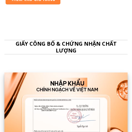
550,000₫.
là:
506,000₫.
GIẤY CÔNG BỐ & CHỨNG NHẬN CHẤT
LƯỢNG