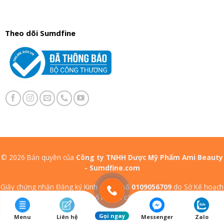
Theo dõi Sumdfine
© 2026 Bản quyền của
Công ty TNHH Dược Mỹ Phẩm Ami Beauty
- Sumdfine.com
Giấy chứng nhận Đăng ký Kinh doanh số
0109056709
do Sở Kế hoạch
và Đầu tư Thành phố Hà Nội cấp ngày
09/01/2020
Gọi ngay
Menu
Liên hệ
Messenger
Zalo