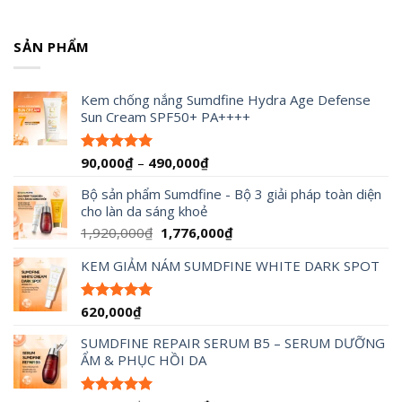
SẢN PHẨM
Kem chống nắng Sumdfine Hydra Age Defense
Sun Cream SPF50+ PA++++
Khoảng
90,000
₫
–
490,000
₫
Được xếp
hạng
4.95
giá:
5 sao
Bộ sản phẩm Sumdfine - Bộ 3 giải pháp toàn diện
từ
cho làn da sáng khoẻ
90,000₫
đến
Giá
Giá
1,920,000
₫
1,776,000
₫
490,000₫
gốc
hiện
KEM GIẢM NÁM SUMDFINE WHITE DARK SPOT
là:
tại
1,920,000₫.
là:
1,776,000₫.
620,000
₫
Được xếp
hạng
5.00
5 sao
SUMDFINE REPAIR SERUM B5 – SERUM DƯỠNG
ẨM & PHỤC HỒI DA