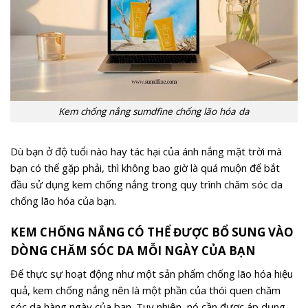
Kem chống nắng sumdfine chống lão hóa da
Dù bạn ở độ tuổi nào hay tác hại của ánh nắng mặt trời mà
bạn có thể gặp phải, thì không bao giờ là quá muộn để bắt
đầu sử dụng kem chống nắng trong quy trình chăm sóc da
chống lão hóa của bạn.
KEM CHỐNG NẮNG CÓ THỂ ĐƯỢC BỔ SUNG VÀO
DÒNG CHĂM SÓC DA MỖI NGÀY CỦA BẠN
Để thực sự hoạt động như một sản phẩm chống lão hóa hiệu
quả, kem chống nắng nên là một phần của thói quen chăm
sóc da hàng ngày của bạn. Tuy nhiên, nó cần được áp dụng