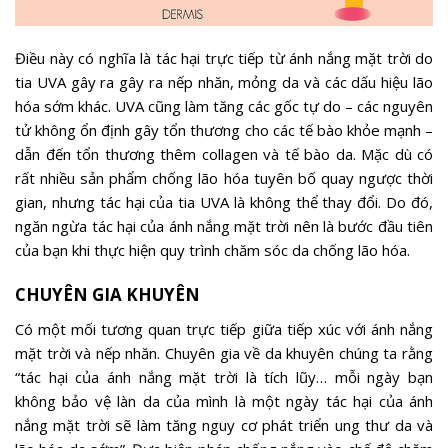
Điều này có nghĩa là tác hại trực tiếp từ ánh nắng mặt trời do
tia UVA gây ra gây ra nếp nhăn, mỏng da và các dấu hiệu lão
hóa sớm khác. UVA cũng làm tăng các gốc tự do – các nguyên
tử không ổn định gây tổn thương cho các tế bào khỏe mạnh –
dẫn đến tổn thương thêm collagen và tế bào da. Mặc dù có
rất nhiều sản phẩm chống lão hóa tuyên bố quay ngược thời
gian, nhưng tác hại của tia UVA là không thể thay đổi. Do đó,
ngăn ngừa tác hại của ánh nắng mặt trời nên là bước đầu tiên
của bạn khi thực hiện quy trình chăm sóc da chống lão hóa.
CHUYÊN GIA KHUYÊN
Có một mối tương quan trực tiếp giữa tiếp xúc với ánh nắng
mặt trời và nếp nhăn. Chuyên gia về da khuyên chúng ta rằng
“tác hại của ánh nắng mặt trời là tích lũy… mỗi ngày bạn
không bảo vệ làn da của mình là một ngày tác hại của ánh
nắng mặt trời sẽ làm tăng nguy cơ phát triển ung thư da và