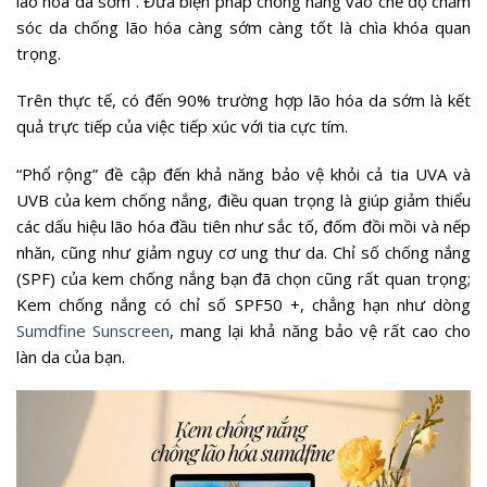
lão hóa da sớm”. Đưa biện pháp chống nắng vào chế độ chăm
sóc da chống lão hóa càng sớm càng tốt là chìa khóa quan
trọng.
Trên thực tế, có đến 90% trường hợp lão hóa da sớm là kết
quả trực tiếp của việc tiếp xúc với tia cực tím.
“Phổ rộng” đề cập đến khả năng bảo vệ khỏi cả tia UVA và
UVB của kem chống nắng, điều quan trọng là giúp giảm thiểu
các dấu hiệu lão hóa đầu tiên như sắc tố, đốm đồi mồi và nếp
nhăn, cũng như giảm nguy cơ ung thư da. Chỉ số chống nắng
(SPF) của kem chống nắng bạn đã chọn cũng rất quan trọng;
Kem chống nắng có chỉ số SPF50 +, chẳng hạn như dòng
Sumdfine Sunscreen
, mang lại khả năng bảo vệ rất cao cho
làn da của bạn.