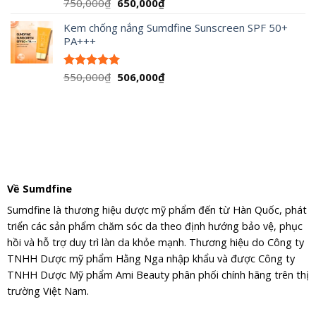
Giá
Giá
750,000
₫
650,000
₫
Được xếp
hạng
5.00
gốc
hiện
5 sao
Kem chống nắng Sumdfine Sunscreen SPF 50+
là:
tại
PA+++
750,000₫.
là:
650,000₫.
Giá
Giá
550,000
₫
506,000
₫
Được xếp
hạng
5.00
gốc
hiện
5 sao
là:
tại
550,000₫.
là:
506,000₫.
Về Sumdfine
Sumdfine là thương hiệu dược mỹ phẩm đến từ Hàn Quốc, phát
triển các sản phẩm chăm sóc da theo định hướng bảo vệ, phục
hồi và hỗ trợ duy trì làn da khỏe mạnh. Thương hiệu do Công ty
TNHH Dược mỹ phẩm Hằng Nga nhập khẩu và được Công ty
TNHH Dược Mỹ phẩm Ami Beauty phân phối chính hãng trên thị
trường Việt Nam.