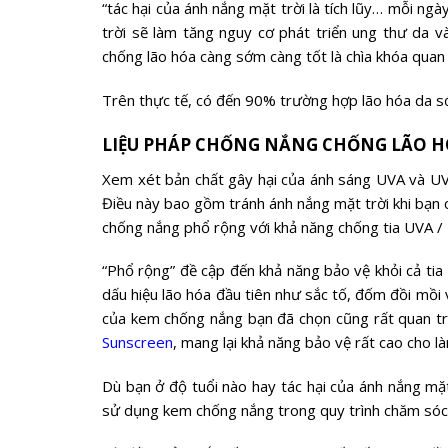
“tác hại của ánh nắng mặt trời là tích lũy… mỗi ng
trời sẽ làm tăng nguy cơ phát triển ung thư da
chống lão hóa càng sớm càng tốt là chìa khóa quan
Trên thực tế, có đến 90% trường hợp lão hóa da sớm 
LIỆU PHÁP CHỐNG NẮNG CHỐNG LÃO 
Xem xét bản chất gây hại của ánh sáng UVA và UV
Điều này bao gồm tránh ánh nắng mặt trời khi bạn 
chống nắng phổ rộng với khả năng chống tia UVA /
“Phổ rộng” đề cập đến khả năng bảo vệ khỏi cả tia
dấu hiệu lão hóa đầu tiên như sắc tố, đốm đồi mồi
của kem chống nắng bạn đã chọn cũng rất quan t
Sunscreen
, mang lại khả năng bảo vệ rất cao cho là
Dù bạn ở độ tuổi nào hay tác hại của ánh nắng mặt
sử dụng kem chống nắng trong quy trình chăm sóc 