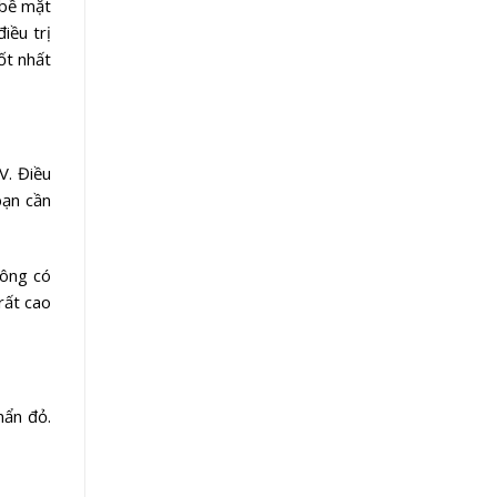
 bề mặt
iều trị
ốt nhất
V. Điều
bạn cần
hông có
rất cao
mẩn đỏ.