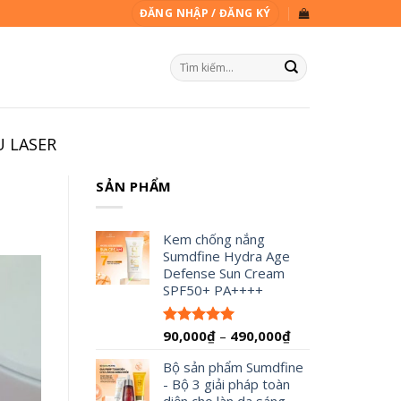
ĐĂNG NHẬP / ĐĂNG KÝ
Tìm
kiếm:
U LASER
SẢN PHẨM
Kem chống nắng
Sumdfine Hydra Age
Defense Sun Cream
SPF50+ PA++++
Khoảng
90,000
₫
–
490,000
₫
Được xếp
hạng
4.95
giá:
5 sao
Bộ sản phẩm Sumdfine
từ
- Bộ 3 giải pháp toàn
90,000₫