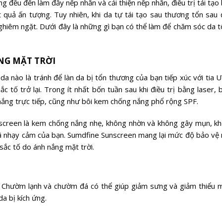
g đều đến làm đầy nếp nhăn và cải thiện nếp nhăn, điều trị tái tạo
 quả ấn tượng. Tuy nhiên, khi da tự tái tạo sau thương tổn sau đ
hiêm ngặt. Dưới đây là những gì bạn có thể làm để chăm sóc da t
NG MẶT TRỜI
a nào là tránh để làn da bị tổn thương của bạn tiếp xúc với tia U
c tố trở lại. Trong ít nhất bốn tuần sau khi điều trị bằng laser, 
 nắng trực tiếp, cũng như bôi kem chống nắng phổ rộng SPF.
nscreen là kem chống nắng nhẹ, không nhờn và không gây mụn, k
ã nhạy cảm của bạn. Sumdfine Sunscreen mang lại mức độ bảo vệ 
sắc tố do ánh nắng mặt trời.
. Chườm lạnh và chườm đá có thể giúp giảm sưng và giảm thiểu 
a bị kích ứng.