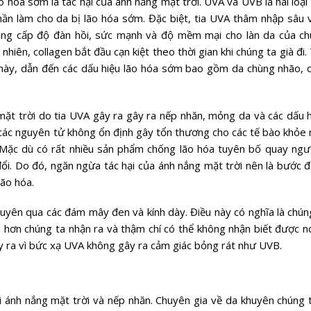
hóa sớm là tác hại của ánh nắng mặt trời. UVA và UVB là hai loại
hần làm cho da bị lão hóa sớm. Đặc biệt, tia UVA thâm nhập sâu 
 cung cấp độ đàn hồi, sức mạnh và độ mềm mại cho làn da của ch
nhiên, collagen bắt đầu cạn kiệt theo thời gian khi chúng ta già đi.
 này, dẫn đến các dấu hiệu lão hóa sớm bao gồm da chùng nhão, 
 mặt trời do tia UVA gây ra gây ra nếp nhăn, mỏng da và các dấu h
các nguyên tử không ổn định gây tổn thương cho các tế bào khỏe
 Mặc dù có rất nhiều sản phẩm chống lão hóa tuyên bố quay ngư
đổi. Do đó, ngăn ngừa tác hại của ánh nắng mặt trời nên là bước đ
lão hóa.
xuyên qua các đám mây đen và kính dày. Điều này có nghĩa là chún
hơn chúng ta nhận ra và thậm chí có thể không nhận biết được nó,
y ra vì bức xạ UVA không gây ra cảm giác bỏng rát như UVB.
i ánh nắng mặt trời và nếp nhăn. Chuyên gia về da khuyên chúng 