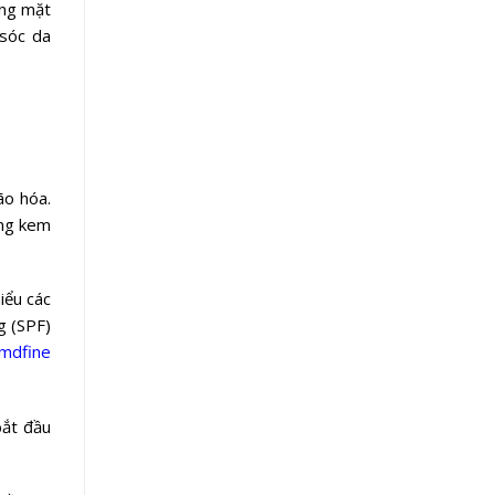
ắng mặt
 sóc da
ão hóa.
ụng kem
iểu các
g (SPF)
mdfine
bắt đầu