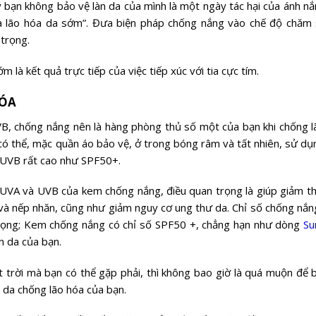
ày bạn không bảo vệ làn da của mình là một ngày tác hại của ánh n
 và lão hóa da sớm”. Đưa biện pháp chống nắng vào chế độ chăm
 trọng.
là kết quả trực tiếp của việc tiếp xúc với tia cực tím.
HÓA
B, chống nắng nên là hàng phòng thủ số một của bạn khi chống l
có thể, mặc quần áo bảo vệ, ở trong bóng râm và tất nhiên, sử d
 UVB rất cao như SPF50+.
 UVA và UVB của kem chống nắng, điều quan trọng là giúp giảm th
 và nếp nhăn, cũng như giảm nguy cơ ung thư da. Chỉ số chống nắn
rọng; Kem chống nắng có chỉ số SPF50 +, chẳng hạn như dòng
Su
n da của bạn.
 trời mà bạn có thể gặp phải, thì không bao giờ là quá muộn để 
da chống lão hóa của bạn.