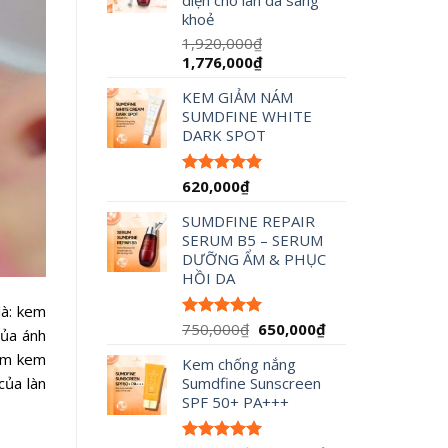
diện cho làn da sáng
đến
khoẻ
490,000₫
1,920,000
₫
Giá
Giá
1,776,000
₫
gốc
hiện
KEM GIẢM NÁM
là:
tại
SUMDFINE WHITE
1,920,000₫.
là:
DARK SPOT
1,776,000₫.
620,000
₫
Được xếp
hạng
5.00
5 sao
SUMDFINE REPAIR
SERUM B5 – SERUM
DƯỠNG ẨM & PHỤC
HỒI DA
là: kem
Giá
Giá
750,000
₫
650,000
₫
Được xếp
của ánh
hạng
5.00
gốc
hiện
hêm kem
5 sao
Kem chống nắng
là:
tại
của làn
Sumdfine Sunscreen
750,000₫.
là:
SPF 50+ PA+++
650,000₫.