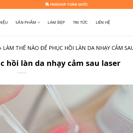
FREESHIP TOÀN QUỐC
HIỆU
SẢN PHẨM
LÀM ĐẸP
TIN TỨC
LIÊN HỆ
»
LÀM THẾ NÀO ĐỂ PHỤC HỒI LÀN DA NHẠY CẢM SA
 hồi làn da nhạy cảm sau laser