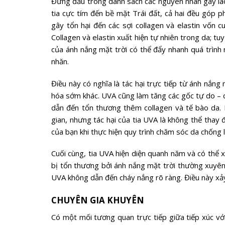
Đứng đầu trong danh sách các nguyên nhân gây lão 
tia cực tím đến bề mặt Trái đất, cả hai đều góp p
gây tổn hại đến các sợi collagen và elastin vốn
Collagen và elastin xuất hiện tự nhiên trong da; tuy 
của ánh nắng mặt trời có thể đẩy nhanh quá trình
nhăn.
Điều này có nghĩa là tác hại trực tiếp từ ánh nắng
hóa sớm khác. UVA cũng làm tăng các gốc tự do – 
dẫn đến tổn thương thêm collagen và tế bào da.
gian, nhưng tác hại của tia UVA là không thể thay 
của bạn khi thực hiện quy trình chăm sóc da chống 
Cuối cùng, tia UVA hiện diện quanh năm và có thể 
bị tổn thương bởi ánh nắng mặt trời thường xuyên 
UVA không dẫn đến cháy nắng rõ ràng. Điều này xả
CHUYÊN GIA KHUYÊN
Có một mối tương quan trực tiếp giữa tiếp xúc vớ