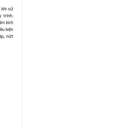
 khi sử
 trình.
ảm kích
ều kiện
áp, nứt