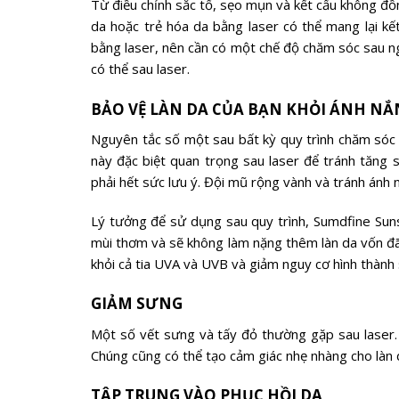
Từ điều chỉnh sắc tố, sẹo mụn và kết cấu không đồn
da hoặc trẻ hóa da bằng laser có thể mang lại kết
bằng laser, nên cần có một chế độ chăm sóc sau ng
có thể sau laser.
BẢO VỆ LÀN DA CỦA BẠN KHỎI ÁNH NẮ
Nguyên tắc số một sau bất kỳ quy trình chăm sóc d
này đặc biệt quan trọng sau laser để tránh tăng sắ
phải hết sức lưu ý. Đội mũ rộng vành và tránh ánh
Lý tưởng để sử dụng sau quy trình, Sumdfine Su
mùi thơm và sẽ không làm nặng thêm làn da vốn đ
khỏi cả tia UVA và UVB và giảm nguy cơ hình thành 
GIẢM SƯNG
Một số vết sưng và tấy đỏ thường gặp sau laser
Chúng cũng có thể tạo cảm giác nhẹ nhàng cho làn d
TẬP TRUNG VÀO PHỤC HỒI DA