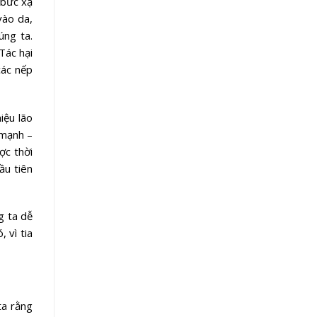
 bức xạ
vào da,
úng ta.
 Tác hại
các nếp
iệu lão
 mạnh –
ợc thời
ầu tiên
g ta dễ
 vì tia
ta rằng