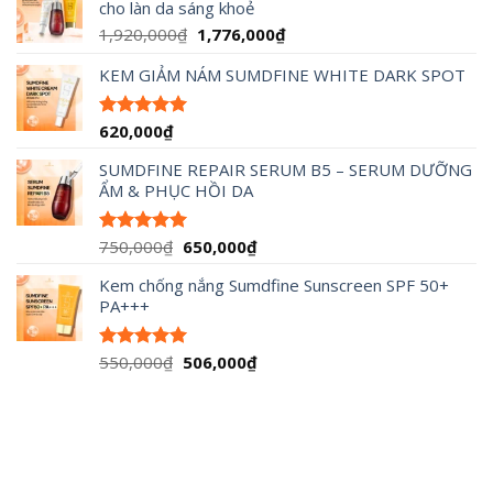
cho làn da sáng khoẻ
90,000₫
đến
Giá
Giá
1,920,000
₫
1,776,000
₫
490,000₫
gốc
hiện
KEM GIẢM NÁM SUMDFINE WHITE DARK SPOT
là:
tại
1,920,000₫.
là:
1,776,000₫.
620,000
₫
Được xếp
hạng
5.00
5 sao
SUMDFINE REPAIR SERUM B5 – SERUM DƯỠNG
ẨM & PHỤC HỒI DA
Giá
Giá
750,000
₫
650,000
₫
Được xếp
hạng
5.00
gốc
hiện
5 sao
Kem chống nắng Sumdfine Sunscreen SPF 50+
là:
tại
PA+++
750,000₫.
là:
650,000₫.
Giá
Giá
550,000
₫
506,000
₫
Được xếp
hạng
5.00
gốc
hiện
5 sao
là:
tại
550,000₫.
là:
506,000₫.