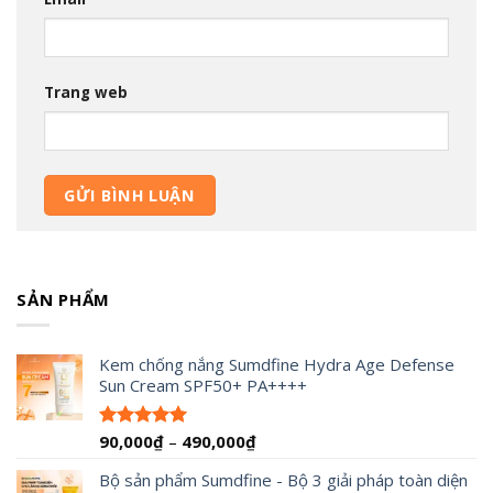
Trang web
SẢN PHẨM
Kem chống nắng Sumdfine Hydra Age Defense
Sun Cream SPF50+ PA++++
Khoảng
90,000
₫
–
490,000
₫
Được xếp
hạng
4.95
giá:
5 sao
Bộ sản phẩm Sumdfine - Bộ 3 giải pháp toàn diện
từ