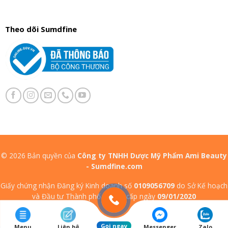
Theo dõi Sumdfine
© 2026 Bản quyền của
Công ty TNHH Dược Mỹ Phẩm Ami Beauty
- Sumdfine.com
Giấy chứng nhận Đăng ký Kinh doanh số
0109056709
do Sở Kế hoạch
và Đầu tư Thành phố Hà Nội cấp ngày
09/01/2020
Gọi ngay
Menu
Liên hệ
Messenger
Zalo