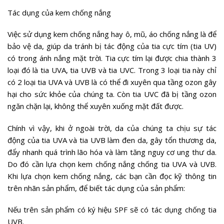
Tác dụng của kem chống nắng
Việc sử dụng kem chống nắng hay ô, mũ, áo chống nắng là để
bảo vệ da, giúp da tránh bị tác động của tia cực tím (tia UV)
có trong ánh nắng mặt trời. Tia cực tím lại được chia thành 3
loại đó là tia UVA, tia UVB và tia UVC. Trong 3 loại tia này chỉ
có 2 loại tia UVA và UVB là có thể đi xuyên qua tầng ozon gây
hại cho sức khỏe của chúng ta. Còn tia UVC đã bị tầng ozon
ngăn chặn lại, không thể xuyên xuống mặt đất được.
Chính vì vậy, khi ở ngoài trời, da của chúng ta chịu sự tác
động của tia UVA và tia UVB làm đen da, gây tổn thương da,
đẩy nhanh quá trình lão hóa và làm tăng nguy cơ ung thư da.
Do đó cần lựa chọn kem chống nắng chống tia UVA và UVB.
Khi lựa chọn kem chống nắng, các bạn cần đọc kỹ thông tin
trên nhãn sản phẩm, để biết tác dụng của sản phẩm:
Nếu trên sản phẩm có ký hiệu SPF sẽ có tác dụng chống tia
UVB.