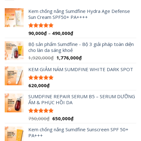
Kem chống nắng Sumdfine Hydra Age Defense
Sun Cream SPF50+ PA++++
Khoảng
90,000
₫
–
490,000
₫
Được xếp
hạng
4.95
giá:
5 sao
Bộ sản phẩm Sumdfine - Bộ 3 giải pháp toàn diện
từ
cho làn da sáng khoẻ
90,000₫
đến
Giá
Giá
1,920,000
₫
1,776,000
₫
490,000₫
gốc
hiện
KEM GIẢM NÁM SUMDFINE WHITE DARK SPOT
là:
tại
1,920,000₫.
là:
1,776,000₫.
620,000
₫
Được xếp
hạng
5.00
5 sao
SUMDFINE REPAIR SERUM B5 – SERUM DƯỠNG
ẨM & PHỤC HỒI DA
Giá
Giá
750,000
₫
650,000
₫
Được xếp
hạng
5.00
gốc
hiện
5 sao
Kem chống nắng Sumdfine Sunscreen SPF 50+
là:
tại
PA+++
750,000₫.
là: