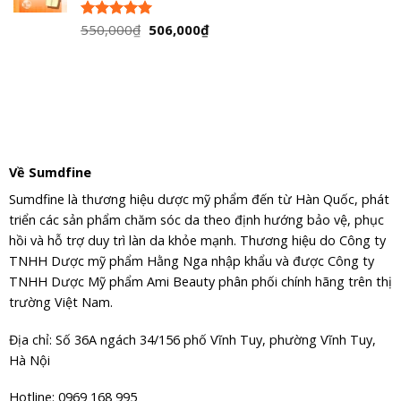
650,000₫.
Giá
Giá
550,000
₫
506,000
₫
Được xếp
hạng
5.00
gốc
hiện
5 sao
là:
tại
550,000₫.
là:
506,000₫.
Về Sumdfine
Sumdfine là thương hiệu dược mỹ phẩm đến từ Hàn Quốc, phát
triển các sản phẩm chăm sóc da theo định hướng bảo vệ, phục
hồi và hỗ trợ duy trì làn da khỏe mạnh. Thương hiệu do Công ty
TNHH Dược mỹ phẩm Hằng Nga nhập khẩu và được Công ty
TNHH Dược Mỹ phẩm Ami Beauty phân phối chính hãng trên thị
trường Việt Nam.
Địa chỉ: Số 36A ngách 34/156 phố Vĩnh Tuy, phường Vĩnh Tuy,
Hà Nội
Hotline: 0969 168 995