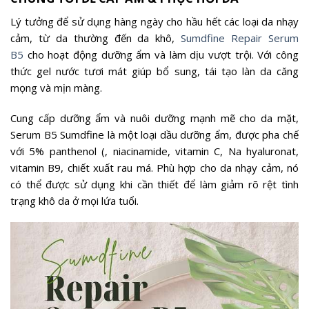
Lý tưởng để sử dụng hàng ngày cho hầu hết các loại da nhạy
cảm, từ da thường đến da khô,
Sumdfine Repair Serum
B5
cho hoạt động dưỡng ẩm và làm dịu vượt trội. Với công
thức gel nước tươi mát giúp bổ sung, tái tạo làn da căng
mọng và mịn màng.
Cung cấp dưỡng ẩm và nuôi dưỡng mạnh mẽ cho da mặt,
Serum B5 Sumdfine là một loại dầu dưỡng ẩm, được pha chế
với 5% panthenol (, niacinamide, vitamin C, Na hyaluronat,
vitamin B9, chiết xuất rau má. Phù hợp cho da nhạy cảm, nó
có thể được sử dụng khi cần thiết để làm giảm rõ rệt tình
trạng khô da ở mọi lứa tuổi.