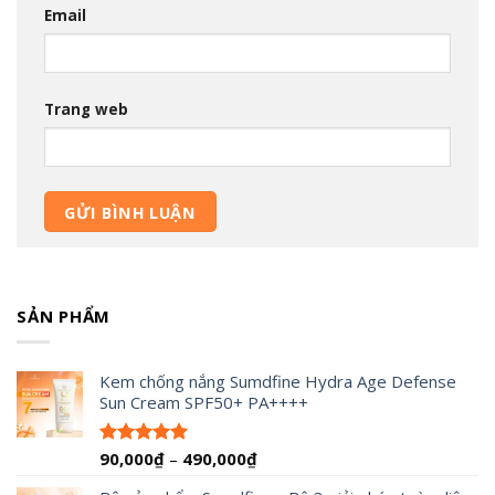
Email
Trang web
SẢN PHẨM
Kem chống nắng Sumdfine Hydra Age Defense
Sun Cream SPF50+ PA++++
Khoảng
90,000
₫
–
490,000
₫
Được xếp
hạng
4.95
giá:
5 sao