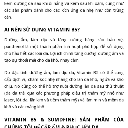
kem dưỡng da sau khi đi nắng và kem sau khi xăm, cũng như
các sản phẩm dành cho các kích ứng da nhẹ như côn trùng
cắn.
AI NÊN SỬ DỤNG VITAMIN B5?
Dưỡng ẩm, làm dịu và tăng cường hàng rào bảo vệ,
panthenol là một thành phần linh hoạt phù hợp để sử dụng
cho hầu hết các loại da. Lợi ích chính tăng cường dưỡng ẩm và
tạo sự thoải mái cho da khô, nhạy cảm.
Do đặc tính dưỡng ẩm, làm dịu da, Vitamin B5 có thể cung
cấp dịch vụ chăm sóc nhẹ nhàng cho làn da khô, ngứa và khó
chịu. Nó cũng có thể hỗ trợ nuôi dưỡng làn da sau thủ thuật
(da đã trải qua các phương pháp điều trị thẩm mỹ nhỏ như
laser, lột da, lăn kim và tiêm thẩm mỹ) và làm mịn và mềm da
khô và các mảng khô.
VITAMIN B5 & SUMDFINE: SẢN PHẨM CỦA
CHÚNG TÔI ĐỂ CẤP ẨM & PHỤC HỒI DA