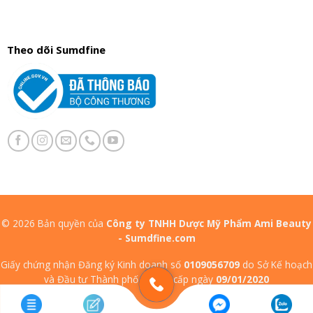
Theo dõi Sumdfine
© 2026 Bản quyền của
Công ty TNHH Dược Mỹ Phẩm Ami Beauty
- Sumdfine.com
Giấy chứng nhận Đăng ký Kinh doanh số
0109056709
do Sở Kế hoạch
và Đầu tư Thành phố Hà Nội cấp ngày
09/01/2020