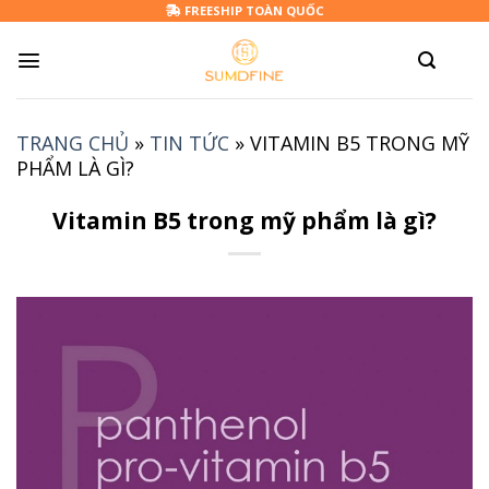
Skip
FREESHIP TOÀN QUỐC
to
content
TRANG CHỦ
»
TIN TỨC
»
VITAMIN B5 TRONG MỸ
PHẨM LÀ GÌ?
Vitamin B5 trong mỹ phẩm là gì?