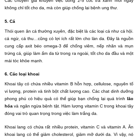
Các chuyên gia khuyên việc uống 2-5 cốc trà xanh mỗi ngày
không chỉ tốt cho da, mà còn giúp chống lại bệnh ung thư.
5. Cá
Thói quen ăn cá thường xuyên, đặc biệt là các loại cá như cá hội.
cá ngừ, cá thu…cũng có lợi ích rất lớn cho làn da. Đây là nguồn
cung cấp axit béo omega-3 để chống viêm, nếp nhăn và mụn
trứng cá, giúp làm ẩm da từ trong ra ngoài, tốt cho da đầu và một
mái tóc khỏe mạnh.
6. Các loại khoai
Khoai tây có chứa nhiều vitamin B hỗn hợp, cellulose, nguyên tố
vi lượng, protein và tinh bột chất lượng cao. Các chat dinh dưỡng
phong phú có hiệu quả có thể giúp bạn chống lại quá trình
lão
hóa
và ngăn ngừa bệnh tật. Hàm lượng vitamin C trong khoai tây
đóng vai trò quan trọng trong việc làm trắng da.
Khoai lang có chứa rất nhiều protein, vitamin C và vitamin A. Ăn
khoai lang có thể giảm cholesterol, giảm mỡ dưới da. Vì vậy, nó