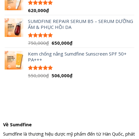
1,920,000₫.
là:
1,776,000₫.
620,000
₫
Được xếp
hạng
5.00
5 sao
SUMDFINE REPAIR SERUM B5 – SERUM DƯỠNG
ẨM & PHỤC HỒI DA
Giá
Giá
750,000
₫
650,000
₫
Được xếp
hạng
5.00
gốc
hiện
5 sao
Kem chống nắng Sumdfine Sunscreen SPF 50+
là:
tại
PA+++
750,000₫.
là:
650,000₫.
Giá
Giá
550,000
₫
506,000
₫
Được xếp
hạng
5.00
gốc
hiện
5 sao
là:
tại
550,000₫.
là:
506,000₫.
Về Sumdfine
Sumdfine là thương hiệu dược mỹ phẩm đến từ Hàn Quốc, phát