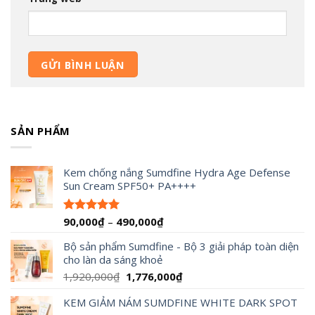
SẢN PHẨM
Kem chống nắng Sumdfine Hydra Age Defense
Sun Cream SPF50+ PA++++
Khoảng
90,000
₫
–
490,000
₫
Được xếp
hạng
4.95
giá:
5 sao
Bộ sản phẩm Sumdfine - Bộ 3 giải pháp toàn diện
từ
cho làn da sáng khoẻ
90,000₫
đến
Giá
Giá
1,920,000
₫
1,776,000
₫
490,000₫
gốc
hiện
KEM GIẢM NÁM SUMDFINE WHITE DARK SPOT
là:
tại