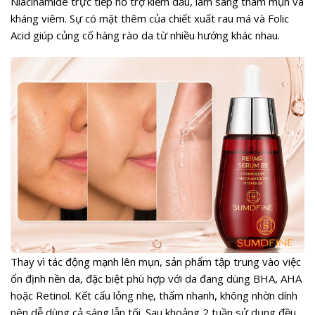
Niacinamide trực tiếp hỗ trợ kiềm dầu, làm sáng thâm mụn và
kháng viêm. Sự có mặt thêm của chiết xuất rau má và Folic
Acid giúp củng cố hàng rào da từ nhiều hướng khác nhau.
Thay vì tác động mạnh lên mụn, sản phẩm tập trung vào việc
ổn định nền da, đặc biệt phù hợp với da đang dùng BHA, AHA
hoặc Retinol. Kết cấu lỏng nhẹ, thấm nhanh, không nhờn dính
nên dễ dùng cả sáng lẫn tối. Sau khoảng 2 tuần sử dụng đều