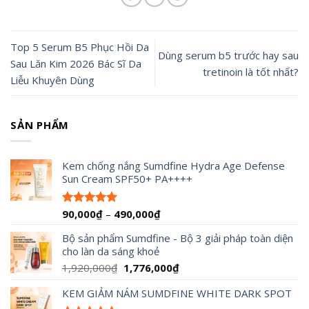
Top 5 Serum B5 Phục Hồi Da
Dùng serum b5 trước hay sau
Sau Lăn Kim 2026 Bác Sĩ Da
tretinoin là tốt nhất?
Liễu Khuyên Dùng
SẢN PHẨM
Kem chống nắng Sumdfine Hydra Age Defense
Sun Cream SPF50+ PA++++
Khoảng
90,000
₫
–
490,000
₫
Được xếp
hạng
4.95
giá:
5 sao
Bộ sản phẩm Sumdfine - Bộ 3 giải pháp toàn diện
từ
cho làn da sáng khoẻ
90,000₫
đến
Giá
Giá
1,920,000
₫
1,776,000
₫
490,000₫
gốc
hiện
KEM GIẢM NÁM SUMDFINE WHITE DARK SPOT
là:
tại
1,920,000₫.
là: