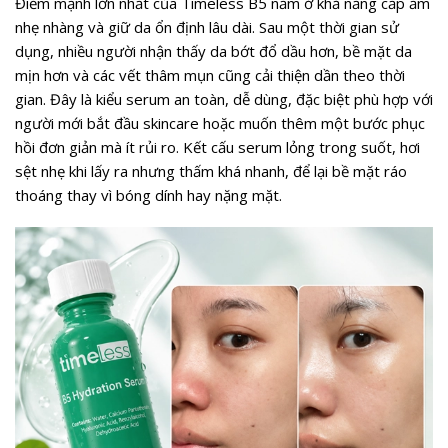
Điểm mạnh lớn nhất của Timeless B5 nằm ở khả năng cấp ẩm
nhẹ nhàng và giữ da ổn định lâu dài. Sau một thời gian sử
dụng, nhiều người nhận thấy da bớt đổ dầu hơn, bề mặt da
mịn hơn và các vết thâm mụn cũng cải thiện dần theo thời
gian. Đây là kiểu serum an toàn, dễ dùng, đặc biệt phù hợp với
người mới bắt đầu skincare hoặc muốn thêm một bước phục
hồi đơn giản mà ít rủi ro. Kết cấu serum lỏng trong suốt, hơi
sệt nhẹ khi lấy ra nhưng thấm khá nhanh, để lại bề mặt ráo
thoáng thay vì bóng dính hay nặng mặt.