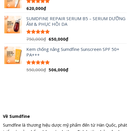
1,776,000₫.
620,000
₫
Được xếp
hạng
5.00
5 sao
SUMDFINE REPAIR SERUM B5 – SERUM DƯỠNG
ẨM & PHỤC HỒI DA
Giá
Giá
750,000
₫
650,000
₫
Được xếp
hạng
5.00
gốc
hiện
5 sao
Kem chống nắng Sumdfine Sunscreen SPF 50+
là:
tại
PA+++
750,000₫.
là:
650,000₫.
Giá
Giá
550,000
₫
506,000
₫
Được xếp
hạng
5.00
gốc
hiện
5 sao
là:
tại
550,000₫.
là:
506,000₫.
Về Sumdfine
Sumdfine là thương hiệu dược mỹ phẩm đến từ Hàn Quốc, phát