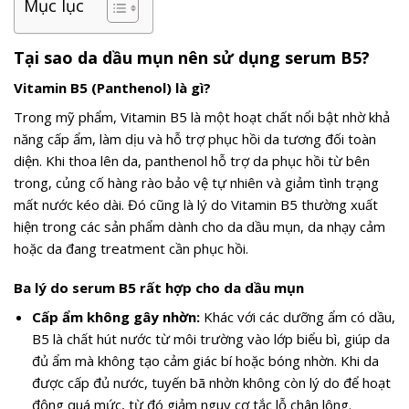
Mục lục
Tại sao da dầu mụn nên sử dụng serum B5?
Vitamin B5 (Panthenol) là gì?
Trong mỹ phẩm, Vitamin B5 là một hoạt chất nổi bật nhờ khả
năng cấp ẩm, làm dịu và hỗ trợ phục hồi da tương đối toàn
diện. Khi thoa lên da, panthenol hỗ trợ da phục hồi từ bên
trong, củng cố hàng rào bảo vệ tự nhiên và giảm tình trạng
mất nước kéo dài. Đó cũng là lý do Vitamin B5 thường xuất
hiện trong các sản phẩm dành cho da dầu mụn, da nhạy cảm
hoặc da đang treatment cần phục hồi.
Ba lý do serum B5 rất hợp cho da dầu mụn
Cấp ẩm không gây nhờn:
Khác với các dưỡng ẩm có dầu,
B5 là chất hút nước từ môi trường vào lớp biểu bì, giúp da
đủ ẩm mà không tạo cảm giác bí hoặc bóng nhờn. Khi da
được cấp đủ nước, tuyến bã nhờn không còn lý do để hoạt
động quá mức, từ đó giảm nguy cơ tắc lỗ chân lông.