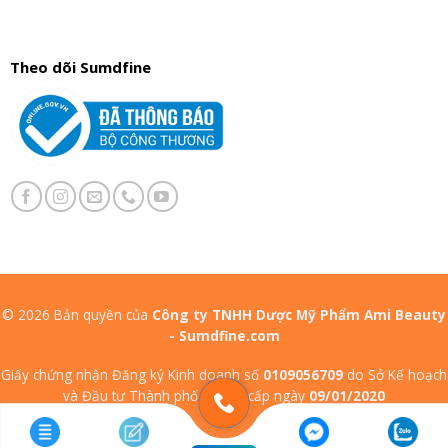
Theo dõi Sumdfine
© 2026 Bản quyền của
Công ty TNHH Dược Mỹ Phẩm Ami Beauty
- Sumdfine.com
Giấy chứng nhận Đăng ký Kinh doanh số
0109056709
do Sở Kế hoạch
và Đầu tư Thành phố Hà Nội cấp ngày
09/01/2020