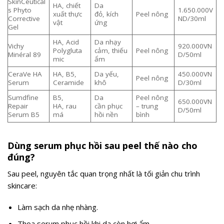
SkinCeutical
HA, chiết
Da
s Phyto
1.650.000V
xuất thực
đỏ, kích
Peel nông
Corrective
ND/30ml
vật
ứng
Gel
HA, Acid
Da nhạy
Vichy
920.000VN
Polygluta
cảm, thiếu
Peel nông
Minéral 89
D/50ml
mic
ẩm
CeraVe HA
HA, B5,
Da yếu,
450.000VN
Peel nông
Serum
Ceramide
khô
D/30ml
Sumdfine
B5,
Da
Peel nông
650.000VN
Repair
HA, rau
cần phục
– trung
D/50ml
Serum B5
má
hồi nền
bình
Dùng serum phục hồi sau peel thế nào cho
đúng?
Sau peel, nguyên tắc quan trọng nhất là tối giản chu trình
skincare:
Làm sạch da nhẹ nhàng.
Thoa serum phục hồi khi da còn hơi ẩm.