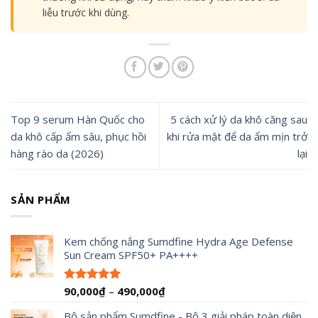
liễu trước khi dùng.
Top 9 serum Hàn Quốc cho
5 cách xử lý da khô căng sau
da khô cấp ẩm sâu, phục hồi
khi rửa mặt để da ẩm mịn trở
hàng rào da (2026)
lại
SẢN PHẨM
Kem chống nắng Sumdfine Hydra Age Defense
Sun Cream SPF50+ PA++++
Khoảng
90,000
₫
–
490,000
₫
Được xếp
hạng
4.95
giá:
5 sao
Bộ sản phẩm Sumdfine - Bộ 3 giải pháp toàn diện
từ