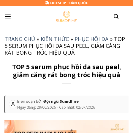
Skip
FREESHIP TOÀN QUỐC
to
content
TRANG CHỦ
»
KIẾN THỨC
»
PHỤC HỒI DA
»
TOP
5 SERUM PHỤC HỒI DA SAU PEEL, GIẢM CĂNG
RÁT BONG TRÓC HIỆU QUẢ
TOP 5 serum phục hồi da sau peel,
giảm căng rát bong tróc hiệu quả
Biên soạn bởi:
Đội ngũ Sumdfine
Ngày đăng:
29/06/2026
·
Cập nhật:
02/07/2026