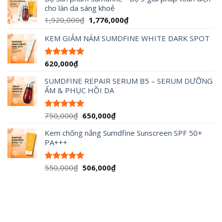
cho làn da sáng khoẻ
90,000₫
đến
Giá
Giá
1,920,000
₫
1,776,000
₫
490,000₫
gốc
hiện
KEM GIẢM NÁM SUMDFINE WHITE DARK SPOT
là:
tại
1,920,000₫.
là:
1,776,000₫.
620,000
₫
Được xếp
hạng
5.00
5 sao
SUMDFINE REPAIR SERUM B5 – SERUM DƯỠNG
ẨM & PHỤC HỒI DA
Giá
Giá
750,000
₫
650,000
₫
Được xếp
hạng
5.00
gốc
hiện
5 sao
Kem chống nắng Sumdfine Sunscreen SPF 50+
là:
tại
PA+++
750,000₫.
là:
650,000₫.
Giá
Giá
550,000
₫
506,000
₫
Được xếp
hạng
5.00
gốc
hiện
5 sao
là:
tại
550,000₫.
là:
506,000₫.