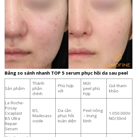
Bảng so sánh nhanh TOP 5 serum phục hồi da sau peel
Thành
Mức
Phù hợp
Giá tham
Sản phẩm
phần
peel phù
với
khảo
chính
hợp
La Roche-
Posay
B5,
Da cần
Peel nông
Cicaplast
1.050.000V
Madecass
phục hồi
– trung
B5 Ultra
ND/30ml
oside
toàn diện
bình
Repair
Serum