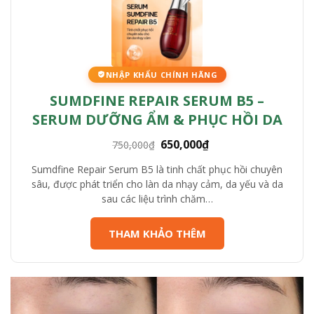
NHẬP KHẨU CHÍNH HÃNG
SUMDFINE REPAIR SERUM B5 –
SERUM DƯỠNG ẨM & PHỤC HỒI DA
Giá
Giá
650,000
₫
750,000
₫
gốc
hiện
Sumdfine Repair Serum B5 là tinh chất phục hồi chuyên
là:
tại
sâu, được phát triển cho làn da nhạy cảm, da yếu và da
750,000₫.
là:
sau các liệu trình chăm…
650,000₫.
THAM KHẢO THÊM