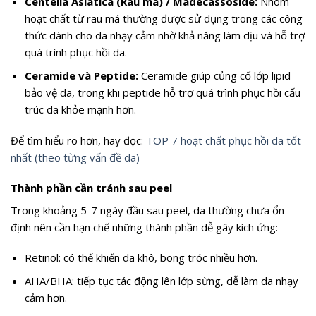
Centella Asiatica (Rau má) / Madecassoside:
Nhóm
hoạt chất từ rau má thường được sử dụng trong các công
thức dành cho da nhạy cảm nhờ khả năng làm dịu và hỗ trợ
quá trình phục hồi da.
Ceramide và Peptide:
Ceramide giúp củng cố lớp lipid
bảo vệ da, trong khi peptide hỗ trợ quá trình phục hồi cấu
trúc da khỏe mạnh hơn.
Để tìm hiểu rõ hơn, hãy đọc:
TOP 7 hoạt chất phục hồi da tốt
nhất (theo từng vấn đề da)
Thành phần cần tránh sau peel
Trong khoảng 5-7 ngày đầu sau peel, da thường chưa ổn
định nên cần hạn chế những thành phần dễ gây kích ứng:
Retinol: có thể khiến da khô, bong tróc nhiều hơn.
AHA/BHA: tiếp tục tác động lên lớp sừng, dễ làm da nhạy
cảm hơn.