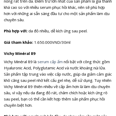
nóng rát trên da. Điểm trừ lớn nhất của sản phẩm là giá thành
khá cao so với nhiều serum phục hồi khác, nên sẽ phù hợp
hơn với những ai sẵn sàng đầu tư cho một sản phẩm làm dịu
chuyên sâu.
Phù hợp với:
da đỏ nhiều, dễ kích ứng sau peel.
Giá tham khảo:
1.650.000VND/30ml
Vichy Minéral 89
Vichy Minéral 89 là
serum cấp ẩm
nổi bật với công thức gồm
Hyaluronic Acid, Polyglutamic Acid và nước khoáng núi lửa.
Sản phẩm tập trung vào việc cấp nước, giúp da giảm cảm giác
khô căng sau peel nhờ kết cấu gel nhẹ, dễ sử dụng. Tuy nhiên
Vichy Minéral 89 thiên nhiều về cấp ẩm hơn là làm dịu chuyên
sâu, vì vậy nếu da đang đỏ rát, châm chích hoặc kích ứng rõ
sau peel, bạn có thể cần kết hợp thêm sản phẩm phục hồi
chuyên biệt hơn.