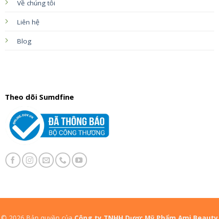
Về chúng tôi
Liên hệ
Blog
Theo dõi Sumdfine
© 2026 Bản quyền của
Công ty TNHH Dược Mỹ Phẩm Ami Beauty