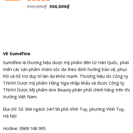
Giá
Giá
550,000
₫
506,000
₫
Được xếp
hạng
5.00
gốc
hiện
5 sao
là:
tại
550,000₫.
là:
506,000₫.
Về Sumdfine
Sumdfine là thương hiệu dược mỹ phẩm đến từ Hàn Quốc, phát
triển các sản phẩm chăm sóc da theo định hướng bảo vệ, phục
hồi và hỗ trợ duy trì làn da khỏe mạnh. Thương hiệu do Công ty
TNHH Dược mỹ phẩm Hằng Nga nhập khẩu và được Công ty
TNHH Dược Mỹ phẩm Ami Beauty phân phối chính hãng trên thị
trường Việt Nam.
Địa chỉ: Số 36A ngách 34/156 phố Vĩnh Tuy, phường Vĩnh Tuy,
Hà Nội
Hotline: 0969 168 995