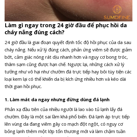
Làm gì ngay trong 24 giờ đầu để phục hồi da
cháy nắng đúng cách?
24 giờ đầu là giai đoạn quyết định tốc độ hồi phục của da sau
cháy nắng. Nếu xử lý đúng cách, phản ứng viêm sẽ được giảm
bớt, cảm giác nóng rát dịu nhanh hơn và nguy cơ bong tróc,
thâm sạm cũng được hạn chế. Ngược lại, những cách xử lý
tưởng như vô hại như chườm đá trực tiếp hay bôi tùy tiện các
loại kem lại có thể khiến da bị kích ứng nhiều hơn và kéo dài
thời gian hồi phục.
1. Làm mát da ngay nhưng đừng dùng đá lạnh
Phản xạ đầu tiên của nhiều người là lao vào tủ lạnh lấy đá
chườm. Đây là một sai lầm khá phổ biến. Đá lạnh áp trực tiếp
lên vùng da đang viêm gây co mạch đột ngột, có nguy cơ
bỏng lạnh thêm một lớp tổn thương mới và làm chậm tuần