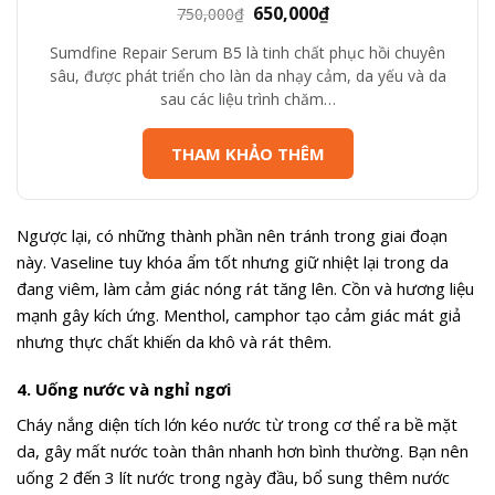
Giá
Giá
650,000
₫
750,000
₫
gốc
hiện
Sumdfine Repair Serum B5 là tinh chất phục hồi chuyên
là:
tại
sâu, được phát triển cho làn da nhạy cảm, da yếu và da
750,000₫.
là:
sau các liệu trình chăm…
650,000₫.
THAM KHẢO THÊM
Ngược lại, có những thành phần nên tránh trong giai đoạn
này. Vaseline tuy khóa ẩm tốt nhưng giữ nhiệt lại trong da
đang viêm, làm cảm giác nóng rát tăng lên. Cồn và hương liệu
mạnh gây kích ứng. Menthol, camphor tạo cảm giác mát giả
nhưng thực chất khiến da khô và rát thêm.
4. Uống nước và nghỉ ngơi
Cháy nắng diện tích lớn kéo nước từ trong cơ thể ra bề mặt
da, gây mất nước toàn thân nhanh hơn bình thường. Bạn nên
uống 2 đến 3 lít nước trong ngày đầu, bổ sung thêm nước