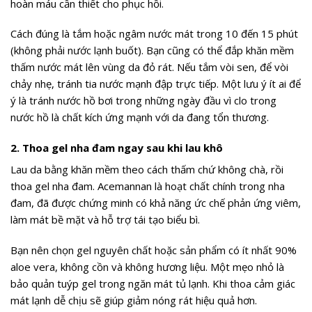
hoàn máu cần thiết cho phục hồi.
Cách đúng là tắm hoặc ngâm nước mát trong 10 đến 15 phút
(không phải nước lạnh buốt). Bạn cũng có thể đắp khăn mềm
thấm nước mát lên vùng da đỏ rát. Nếu tắm vòi sen, để vòi
chảy nhẹ, tránh tia nước mạnh đập trực tiếp. Một lưu ý ít ai để
ý là tránh nước hồ bơi trong những ngày đầu vì clo trong
nước hồ là chất kích ứng mạnh với da đang tổn thương.
2. Thoa gel nha đam ngay sau khi lau khô
Lau da bằng khăn mềm theo cách thấm chứ không chà, rồi
thoa gel nha đam. Acemannan là hoạt chất chính trong nha
đam, đã được chứng minh có khả năng ức chế phản ứng viêm,
làm mát bề mặt và hỗ trợ tái tạo biểu bì.
Bạn nên chọn gel nguyên chất hoặc sản phẩm có ít nhất 90%
aloe vera, không cồn và không hương liệu. Một mẹo nhỏ là
bảo quản tuýp gel trong ngăn mát tủ lạnh. Khi thoa cảm giác
mát lạnh dễ chịu sẽ giúp giảm nóng rát hiệu quả hơn.