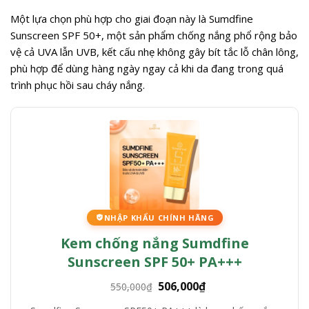
Một lựa chọn phù hợp cho giai đoạn này là Sumdfine
Sunscreen SPF 50+, một sản phẩm chống nắng phổ rộng bảo
vệ cả UVA lẫn UVB, kết cấu nhẹ không gây bít tắc lỗ chân lông,
phù hợp để dùng hàng ngày ngay cả khi da đang trong quá
trình phục hồi sau cháy nắng.
NHẬP KHẨU CHÍNH HÃNG
Kem chống nắng Sumdfine
Sunscreen SPF 50+ PA+++
Giá
Giá
506,000
₫
550,000
₫
gốc
hiện