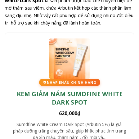
White Dark Spot
là sản phẩm được bào chế chuyên biệt để
mờ thâm sau viêm, chứa Arbutin kết hợp các thành phần làm
sáng dịu nhẹ. Nhờ vậy rất phù hợp để sử dụng như bước điều
trị hỗ trợ sau khi cháy nắng đã lành hoàn toàn.
NHẬP KHẨU CHÍNH HÃNG
KEM GIẢM NÁM SUMDFINE WHITE
DARK SPOT
620,000
₫
Sumdfine White Cream Dark Spot (Arbutin 5%) là giải
pháp dưỡng trắng chuyên sâu, giúp khắc phục tình trạng
da xỉn màu, thâm nám , đồi mồi và…