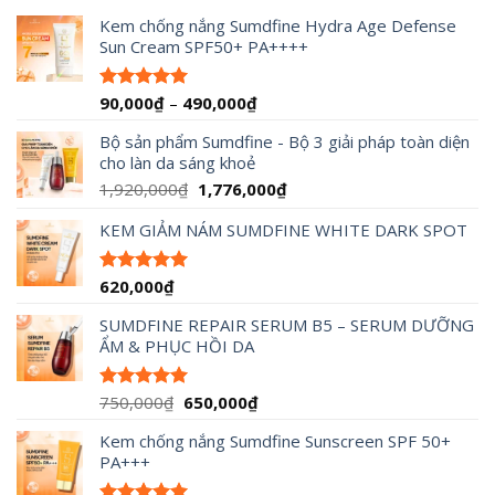
Kem chống nắng Sumdfine Hydra Age Defense
Sun Cream SPF50+ PA++++
Khoảng
90,000
₫
–
490,000
₫
Được xếp
hạng
4.95
giá:
5 sao
Bộ sản phẩm Sumdfine - Bộ 3 giải pháp toàn diện
từ
cho làn da sáng khoẻ
90,000₫
đến
Giá
Giá
1,920,000
₫
1,776,000
₫
490,000₫
gốc
hiện
KEM GIẢM NÁM SUMDFINE WHITE DARK SPOT
là:
tại
1,920,000₫.
là:
1,776,000₫.
620,000
₫
Được xếp
hạng
5.00
5 sao
SUMDFINE REPAIR SERUM B5 – SERUM DƯỠNG
ẨM & PHỤC HỒI DA
Giá
Giá
750,000
₫
650,000
₫
Được xếp
hạng
5.00
gốc
hiện
5 sao
Kem chống nắng Sumdfine Sunscreen SPF 50+
là:
tại
PA+++
750,000₫.
là:
650,000₫.