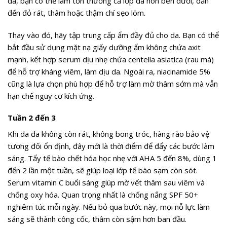
da, bạn có thể làm tổn thương cả lớp da non bên dưới, dẫn
đến đỏ rát, thâm hoặc thậm chí sẹo lõm.
Thay vào đó, hãy tập trung cấp ẩm đầy đủ cho da. Bạn có thể
bắt đầu sử dụng mặt nạ giấy dưỡng ẩm không chứa axit
mạnh, kết hợp serum dịu nhẹ chứa centella asiatica (rau má)
để hỗ trợ kháng viêm, làm dịu da. Ngoài ra, niacinamide 5%
cũng là lựa chọn phù hợp để hỗ trợ làm mờ thâm sớm mà vẫn
hạn chế nguy cơ kích ứng.
Tuần 2 đến 3
Khi da đã không còn rát, không bong tróc, hàng rào bảo vệ
tương đối ổn định, đây mới là thời điểm để đẩy các bước làm
sáng. Tẩy tế bào chết hóa học nhẹ với AHA 5 đến 8%, dùng 1
đến 2 lần một tuần, sẽ giúp loại lớp tế bào sạm còn sót.
Serum vitamin C buổi sáng giúp mờ vết thâm sau viêm và
chống oxy hóa. Quan trọng nhất là chống nắng SPF 50+
nghiêm túc mỗi ngày. Nếu bỏ qua bước này, mọi nỗ lực làm
sáng sẽ thành công cốc, thâm còn sậm hơn ban đầu.