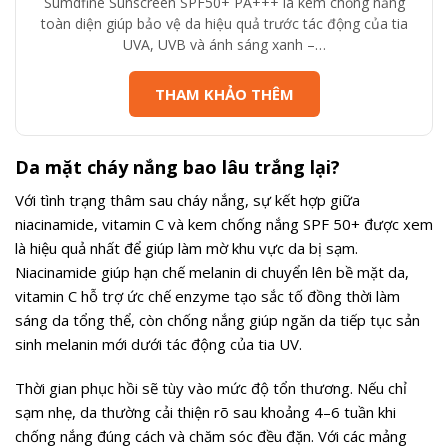
Sumdfine Sunscreen SPF50+ PA+++ là kem chống nắng
là:
tại
toàn diện giúp bảo vệ da hiệu quả trước tác động của tia
550,000₫.
là:
UVA, UVB và ánh sáng xanh –…
506,000₫.
THAM KHẢO THÊM
Da mặt cháy nắng bao lâu trắng lại?
Với tình trạng thâm sau cháy nắng, sự kết hợp giữa
niacinamide, vitamin C và kem chống nắng SPF 50+ được xem
là hiệu quả nhất để giúp làm mờ khu vực da bị sạm.
Niacinamide giúp hạn chế melanin di chuyển lên bề mặt da,
vitamin C hỗ trợ ức chế enzyme tạo sắc tố đồng thời làm
sáng da tổng thể, còn chống nắng giúp ngăn da tiếp tục sản
sinh melanin mới dưới tác động của tia UV.
Thời gian phục hồi sẽ tùy vào mức độ tổn thương. Nếu chỉ
sạm nhẹ, da thường cải thiện rõ sau khoảng 4–6 tuần khi
chống nắng đúng cách và chăm sóc đều đặn. Với các mảng