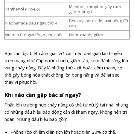
Menthol, camphor gây cảm
Panthenol (Pro-B5)
giác mát giả
Benzoyl peroxide, axit nồng độ
Niacinamide sau ngày thứ 4
cao
Vitamin C ở giai đoạn phục hồi
Nước chanh, giấm
Bạn cần đặc biệt cảnh giác với các mẹo dân gian lan truyền
trên mạng như đắp nước chanh, giấm táo, kem đánh răng lên
vùng cháy nắng. Đây là những thứ axit hoặc kiềm mạnh, có
thể gây bỏng hóa chất chồng lên bỏng nắng và để lại sẹo
thay vì phục hồi.
Khi nào cần gặp bác sĩ ngay?
Phần lớn trường hợp cháy nắng có thể tự xử lý tại nhà, nhưng
có những dấu hiệu báo động cần đi khám ngay, không nên trì
hoãn. Những dấu hiệu bao gồm:
Phồng rộp chiếm diện tích lớn hoặc trên 20% cơ thể,