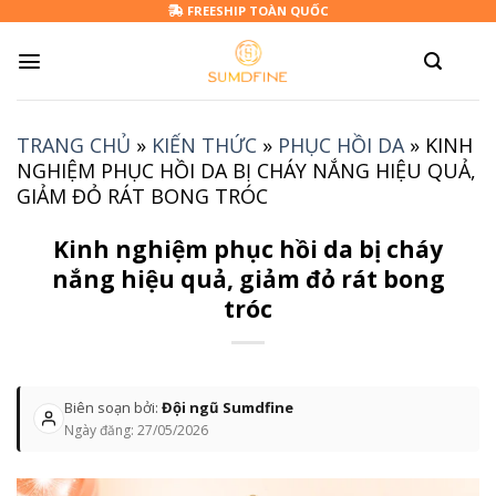
Skip
FREESHIP TOÀN QUỐC
to
content
TRANG CHỦ
»
KIẾN THỨC
»
PHỤC HỒI DA
»
KINH
NGHIỆM PHỤC HỒI DA BỊ CHÁY NẮNG HIỆU QUẢ,
GIẢM ĐỎ RÁT BONG TRÓC
Kinh nghiệm phục hồi da bị cháy
nắng hiệu quả, giảm đỏ rát bong
tróc
Biên soạn bởi:
Đội ngũ Sumdfine
Ngày đăng:
27/05/2026