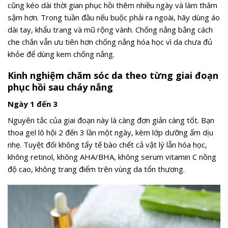
cũng kéo dài thời gian phục hồi thêm nhiều ngày và làm thâm
sậm hơn. Trong tuần đầu nếu buộc phải ra ngoài, hãy dùng áo
dài tay, khẩu trang và mũ rộng vành. Chống nắng bằng cách
che chắn vẫn ưu tiên hơn chống nắng hóa học vì da chưa đủ
khỏe để dùng kem chống nắng.
Kinh nghiệm chăm sóc da theo từng giai đoạn
phục hồi sau cháy nắng
Ngày 1 đến 3
Nguyên tắc của giai đoạn này là càng đơn giản càng tốt. Bạn
thoa gel lô hội 2 đến 3 lần một ngày, kèm lớp dưỡng ẩm dịu
nhẹ. Tuyệt đối không tẩy tế bào chết cả vật lý lẫn hóa học,
không retinol, không AHA/BHA, không serum vitamin C nồng
độ cao, không trang điểm trên vùng da tổn thương.