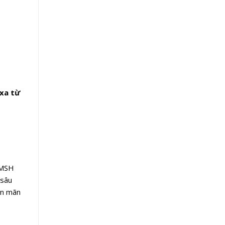
xa từ
 MSH
 sâu
iền mãn