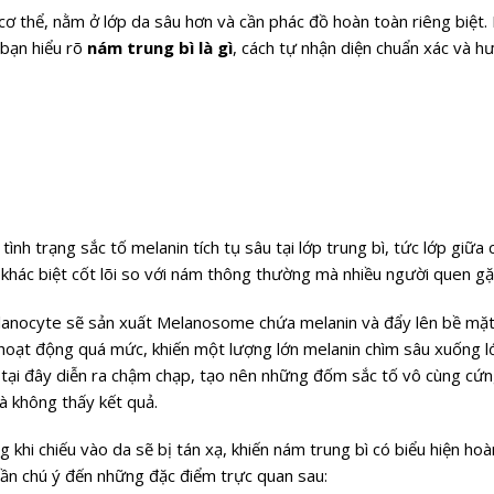
ơ thể, nằm ở lớp da sâu hơn và cần phác đồ hoàn toàn riêng biệt. 
 bạn hiểu rõ
nám trung bì là gì
, cách tự nhận diện chuẩn xác và h
à tình trạng sắc tố melanin tích tụ sâu tại lớp trung bì, tức lớp giữa
m khác biệt cốt lõi so với nám thông thường mà nhiều người quen gặ
lanocyte sẽ sản xuất Melanosome chứa melanin và đẩy lên bề mặt
y hoạt động quá mức, khiến một lượng lớn melanin chìm sâu xuống l
) tại đây diễn ra chậm chạp, tạo nên những đốm sắc tố vô cùng cứn
mà không thấy kết quả.
 khi chiếu vào da sẽ bị tán xạ, khiến nám trung bì có biểu hiện ho
cần chú ý đến những đặc điểm trực quan sau: