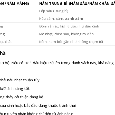
NG/NÁM MẢNG)
NÁM TRUNG BÌ (NÁM SÂU/NÁM CHÂN S
Lớp sâu (Trung bì)
Nâu sẫm, xám,
xanh xám
ng
Đốm rải rác, kích thước như đầu đinh
ờng
Mờ nhạt, chìm sâu, không rõ viền
ạt chất
Kém, kem bôi gần như không chạm tới
nhà
sơ bộ. Nếu có từ 3 dấu hiệu trở lên trong danh sách này, khả năng
hải nâu nhạt thuần túy.
ưới ánh sáng tốt.
g thấy cải thiện đáng kể.
au sinh hoặc bắt đầu dùng thuốc tránh thai.
u nguyên nhân không chỉ đến từ ánh nắng.