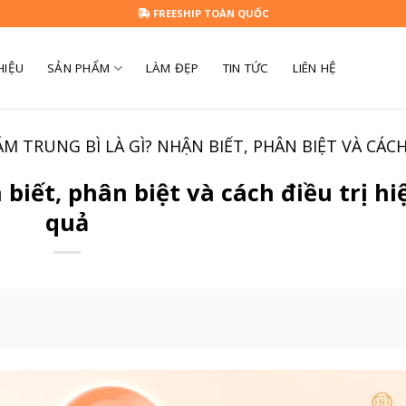
FREESHIP TOÀN QUỐC
HIỆU
SẢN PHẨM
LÀM ĐẸP
TIN TỨC
LIÊN HỆ
M TRUNG BÌ LÀ GÌ? NHẬN BIẾT, PHÂN BIỆT VÀ CÁCH
biết, phân biệt và cách điều trị hi
quả