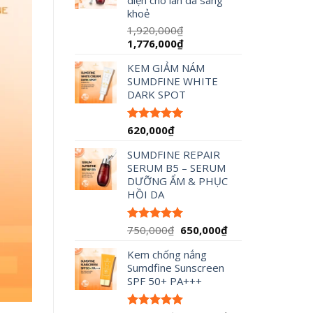
diện cho làn da sáng
đến
khoẻ
490,000₫
1,920,000
₫
Giá
Giá
1,776,000
₫
gốc
hiện
KEM GIẢM NÁM
là:
tại
SUMDFINE WHITE
1,920,000₫.
là:
DARK SPOT
1,776,000₫.
620,000
₫
Được xếp
hạng
5.00
5 sao
SUMDFINE REPAIR
SERUM B5 – SERUM
DƯỠNG ẨM & PHỤC
HỒI DA
Giá
Giá
750,000
₫
650,000
₫
Được xếp
hạng
5.00
gốc
hiện
5 sao
Kem chống nắng
là:
tại
Sumdfine Sunscreen
750,000₫.
là:
SPF 50+ PA+++
650,000₫.