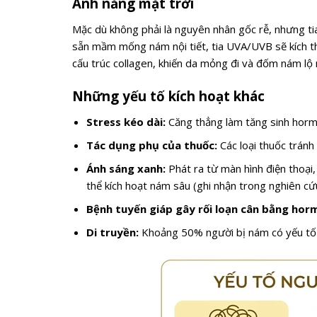
Ánh nắng mặt trời
Mặc dù không phải là nguyên nhân gốc rễ, nhưng tia
sẵn mầm mống nám nội tiết, tia UVA/UVB sẽ kích t
cấu trúc collagen, khiến da mỏng đi và đốm nám lộ 
Những yếu tố kích hoạt khác
Stress kéo dài:
Căng thẳng làm tăng sinh hormon
Tác dụng phụ của thuốc:
Các loại thuốc tránh 
Ánh sáng xanh:
Phát ra từ màn hình điện thoại,
thể kích hoạt nám sâu (ghi nhận trong nghiên cứ
Bệnh tuyến giáp gây rối loạn cân bằng hor
Di truyền:
Khoảng 50% người bị nám có yếu tố t