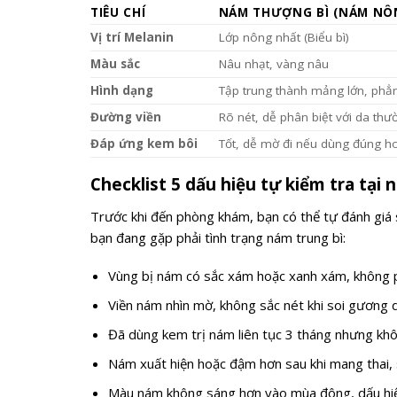
TIÊU CHÍ
NÁM THƯỢNG BÌ (NÁM NÔ
Vị trí Melanin
Lớp nông nhất (Biểu bì)
Màu sắc
Nâu nhạt, vàng nâu
Hình dạng
Tập trung thành mảng lớn, phẳ
Đường viền
Rõ nét, dễ phân biệt với da thư
Đáp ứng kem bôi
Tốt, dễ mờ đi nếu dùng đúng ho
Checklist 5 dấu hiệu tự kiểm tra tại 
Trước khi đến phòng khám, bạn có thể tự đánh giá 
bạn đang gặp phải tình trạng nám trung bì:
Vùng bị nám có sắc xám hoặc xanh xám, không p
Viền nám nhìn mờ, không sắc nét khi soi gương d
Đã dùng kem trị nám liên tục 3 tháng nhưng khôn
Nám xuất hiện hoặc đậm hơn sau khi mang thai, s
Màu nám không sáng hơn vào mùa đông, dấu hiệ