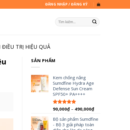
ĐĂNG NHẬP / ĐĂNG KÝ
Tìm
kiếm:
 ĐIỀU TRỊ HIỆU QUẢ
ệu
SẢN PHẨM
Kem chống nắng
Sumdfine Hydra Age
Defense Sun Cream
SPF50+ PA++++
Khoảng
90,000
₫
–
490,000
₫
Được xếp
hạng
4.95
giá:
5 sao
Bộ sản phẩm Sumdfine
từ
- Bộ 3 giải pháp toàn
90,000₫