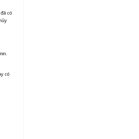
 đã có
 hủy
nin.
ày có