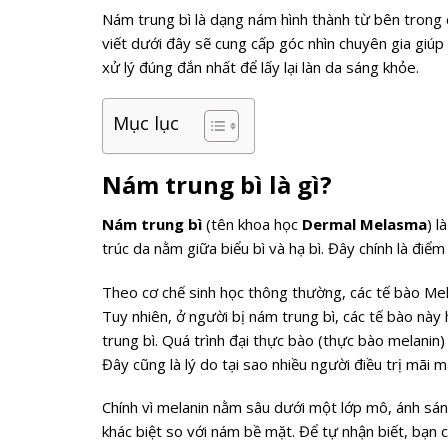
Nám trung bì là dạng nám hình thành từ bên trong c
viết dưới đây sẽ cung cấp góc nhìn chuyên gia giúp
xử lý đúng đắn nhất để lấy lại làn da sáng khỏe.
Mục lục
Nám trung bì là gì?
Nám trung bì
(tên khoa học
Dermal Melasma
) l
trúc da nằm giữa biểu bì và hạ bì. Đây chính là điể
Theo cơ chế sinh học thông thường, các tế bào Me
Tuy nhiên, ở người bị nám trung bì, các tế bào nà
trung bì. Quá trình đại thực bào (thực bào melanin
Đây cũng là lý do tại sao nhiều người điều trị mãi 
Chính vì melanin nằm sâu dưới một lớp mô, ánh sáng
khác biệt so với nám bề mặt. Để tự nhận biết, bạn 