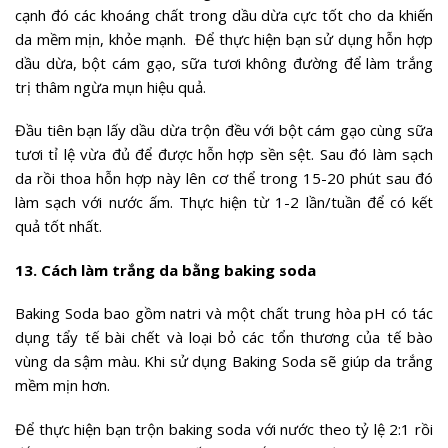
cạnh đó các khoáng chất trong dầu dừa cực tốt cho da khiến
da mềm mịn, khỏe mạnh. Để thực hiện bạn sử dụng hỗn hợp
dầu dừa, bột cám gạo, sữa tươi không đường để làm trắng
trị thâm ngừa mụn hiệu quả.
Đầu tiên bạn lấy dầu dừa trộn đều với bột cám gạo cùng sữa
tươi tỉ lệ vừa đủ để được hỗn hợp sền sệt. Sau đó làm sạch
da rồi thoa hỗn hợp này lên cơ thể trong 15-20 phút sau đó
làm sạch với nước ấm. Thực hiện từ 1-2 lần/tuần để có kết
quả tốt nhất.
13. Cách làm trắng da bằng baking soda
Baking Soda bao gồm natri và một chất trung hòa pH có tác
dụng tẩy tế bài chết và loại bỏ các tổn thương của tế bào
vùng da sậm màu. Khi sử dụng Baking Soda sẽ giúp da trắng
mềm mịn hơn.
Để thực hiện bạn trộn baking soda với nước theo tỷ lệ 2:1 rồi