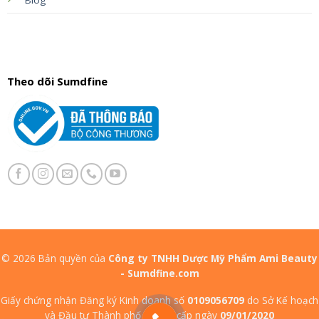
Blog
Theo dõi Sumdfine
© 2026 Bản quyền của
Công ty TNHH Dược Mỹ Phẩm Ami Beauty
- Sumdfine.com
Giấy chứng nhận Đăng ký Kinh doanh số
0109056709
do Sở Kế hoạch
và Đầu tư Thành phố Hà Nội cấp ngày
09/01/2020