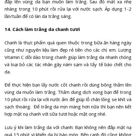
đắp lên vùng da bạn muốn làm trắng. Sau đó mát xa nhẹ
nhàng trong 10 phút rồi rửa lại với nước sạch. Áp dụng 1-2
lần/tuần để có làn da trắng sáng.
14. Cách làm trắng da chanh tươi
Chanh là thực phẩm quá quen thuộc trong bữa ăn hàng ngày
cũng như nguyên liệu làm đẹp rẻ tiền cho các chị em. Lượng
Vitamin C dồi dào trong chanh giúp làm trắng da nhanh chóng
và loại bỏ các tác nhân gây nám sạm và tẩy tế bào chết cho
da.
Để thực hiện bạn lấy nước cốt chanh rồi dùng bông thấm lên
vùng da muốn làm trắng. Thấm dung dịch xong bạn để trong
10 phút rồi rửa lại với nước ấm để giúp lỗ chân lông se khít và
sạch thoáng. Để trắng da mịn màng hơn nữa thì bạn nên kết
hợp mặt nạ chanh với sữa tươi hoặc mật ong nhé.
Lưu ý khi làm trắng da với chanh: Bạn không nên đắp mặt nạ
quá 15 phút vì khiến da bị bào mòn. Bên cạnh đó cũng không