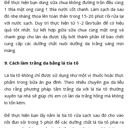
Để thực hiện bạn dùng sữa chua không đường trộn đều cùng
1 thìa mật ong cùng 1 thìa nước cốt chanh. Làm sạch da sau
đó nhẹ nhàng thoa lên toàn thân trong 15-20 phút rồi rửa lại
với nước sạch. Duy trì thực hiện từ 1-2 lần/tuần để có hiệu
quả tốt nhất. Sự kết hợp giữa sữa chua cùng mật ong và
chanh giúp cho làn da được tẩy bớt thành phần tế bào chết
cung cấp các dưỡng chất nuôi dưỡng da trắng sáng mịn
màng.
9. Cách làm trắng da bằng lá tía tô
Lá tía tô không chỉ được sử dụng như một vị thuốc hoặc thực
phẩm trong bữa ăn gia đình. Theo nhiều chuyên gia da liễu
cho rằng phương pháp tắm trắng da với lá tía tô thường
xuyên tại nhà sẽ giúp chị em có làn da trắng hồng mà không
lo tốn kém.
Để thực hiện bạn lấy nắm lá tía tô rửa sạch sau đó cho vào
nồi đun sôi trong 5 phút để các dưỡng chất lá tía tô phai ra