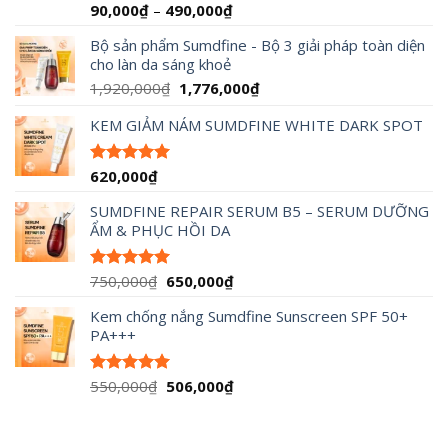
Khoảng
90,000
₫
–
490,000
₫
Được xếp
hạng
4.95
giá:
5 sao
Bộ sản phẩm Sumdfine - Bộ 3 giải pháp toàn diện
từ
cho làn da sáng khoẻ
90,000₫
đến
Giá
Giá
1,920,000
₫
1,776,000
₫
490,000₫
gốc
hiện
KEM GIẢM NÁM SUMDFINE WHITE DARK SPOT
là:
tại
1,920,000₫.
là:
1,776,000₫.
620,000
₫
Được xếp
hạng
5.00
5 sao
SUMDFINE REPAIR SERUM B5 – SERUM DƯỠNG
ẨM & PHỤC HỒI DA
Giá
Giá
750,000
₫
650,000
₫
Được xếp
hạng
5.00
gốc
hiện
5 sao
Kem chống nắng Sumdfine Sunscreen SPF 50+
là:
tại
PA+++
750,000₫.
là:
650,000₫.
Giá
Giá
550,000
₫
506,000
₫
Được xếp
hạng
5.00
gốc
hiện
5 sao
là:
tại
550,000₫.
là: