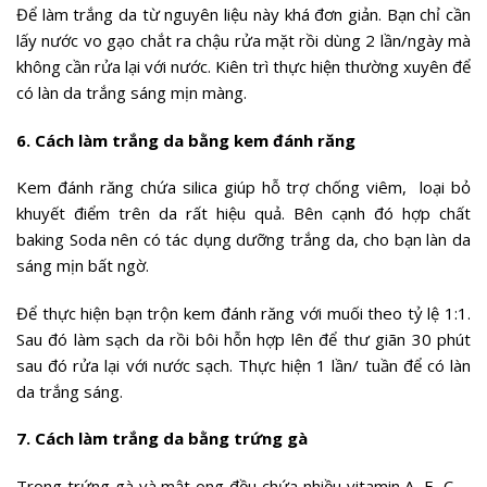
Để làm trắng da từ nguyên liệu này khá đơn giản. Bạn chỉ cần
lấy nước vo gạo chắt ra chậu rửa mặt rồi dùng 2 lần/ngày mà
không cần rửa lại với nước. Kiên trì thực hiện thường xuyên để
có làn da trắng sáng mịn màng.
6. Cách làm trắng da bằng kem đánh răng
Kem đánh răng chứa silica giúp hỗ trợ chống viêm, loại bỏ
khuyết điểm trên da rất hiệu quả. Bên cạnh đó hợp chất
baking Soda nên có tác dụng dưỡng trắng da, cho bạn làn da
sáng mịn bất ngờ.
Để thực hiện bạn trộn kem đánh răng với muối theo tỷ lệ 1:1.
Sau đó làm sạch da rồi bôi hỗn hợp lên để thư giãn 30 phút
sau đó rửa lại với nước sạch. Thực hiện 1 lần/ tuần để có làn
da trắng sáng.
7. Cách làm trắng da bằng trứng gà
Trong trứng gà và mật ong đều chứa nhiều vitamin A, E, C …