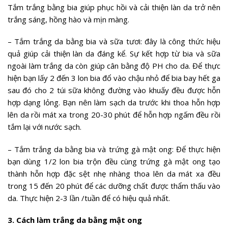
Tắm trắng bằng bia giúp phục hồi và cải thiện làn da trở nên
trắng sáng, hồng hào và mịn màng.
– Tắm trắng da bằng bia và sữa tươi: đây là công thức hiệu
quả giúp cải thiện làn da đáng kể. Sự kết hợp từ bia và sữa
ngoài làm trắng da còn giúp cân bằng độ PH cho da. Để thực
hiện bạn lấy 2 đến 3 lon bia đổ vào chậu nhỏ để bia bay hết ga
sau đó cho 2 túi sữa không đường vào khuấy đều được hỗn
hợp dạng lỏng. Bạn nên làm sạch da trước khi thoa hỗn hợp
lên da rồi mát xa trong 20-30 phút để hỗn hợp ngấm đều rồi
tắm lại với nước sạch.
– Tắm trắng da bằng bia và trứng gà mật ong: Để thực hiện
bạn dùng 1/2 lon bia trộn đều cùng trứng gà mật ong tạo
thành hỗn hợp đặc sệt nhẹ nhàng thoa lên da mát xa đều
trong 15 đến 20 phút để các dưỡng chất được thẩm thấu vào
da. Thực hiện 2-3 lần /tuần để có hiệu quả nhất.
3. Cách làm trắng da bằng mật ong