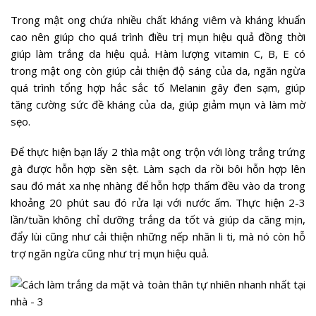
Trong mật ong chứa nhiều chất kháng viêm và kháng khuẩn
cao nên giúp cho quá trình điều trị mụn hiệu quả đồng thời
giúp làm trắng da hiệu quả. Hàm lượng vitamin C, B, E có
trong mật ong còn giúp cải thiện độ sáng của da, ngăn ngừa
quá trình tổng hợp hắc sắc tố Melanin gây đen sạm, giúp
tăng cường sức đề kháng của da, giúp giảm mụn và làm mờ
sẹo.
Để thực hiện bạn lấy 2 thìa mật ong trộn với lòng trắng trứng
gà được hỗn hợp sền sệt. Làm sạch da rồi bôi hỗn hợp lên
sau đó mát xa nhẹ nhàng để hỗn hợp thấm đều vào da trong
khoảng 20 phút sau đó rửa lại với nước ấm. Thực hiện 2-3
lần/tuần không chỉ dưỡng trắng da tốt và giúp da căng mịn,
đẩy lùi cũng như cải thiện những nếp nhăn li ti, mà nó còn hỗ
trợ ngăn ngừa cũng như trị mụn hiệu quả.