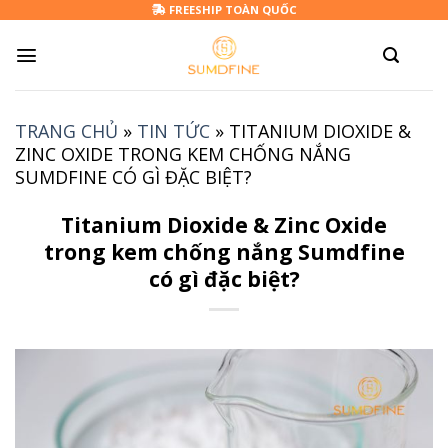
Skip
FREESHIP TOÀN QUỐC
to
content
TRANG CHỦ
»
TIN TỨC
»
TITANIUM DIOXIDE &
ZINC OXIDE TRONG KEM CHỐNG NẮNG
SUMDFINE CÓ GÌ ĐẶC BIỆT?
Titanium Dioxide & Zinc Oxide
trong kem chống nắng Sumdfine
có gì đặc biệt?