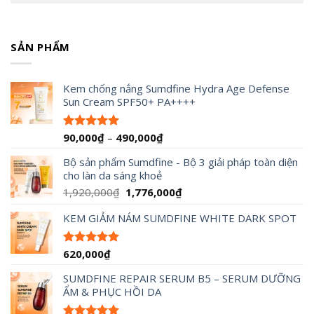
SẢN PHẨM
Kem chống nắng Sumdfine Hydra Age Defense
Sun Cream SPF50+ PA++++
Khoảng
90,000
₫
–
490,000
₫
Được xếp
hạng
4.95
giá:
5 sao
Bộ sản phẩm Sumdfine - Bộ 3 giải pháp toàn diện
từ
cho làn da sáng khoẻ
90,000₫
đến
Giá
Giá
1,920,000
₫
1,776,000
₫
490,000₫
gốc
hiện
KEM GIẢM NÁM SUMDFINE WHITE DARK SPOT
là:
tại
1,920,000₫.
là:
1,776,000₫.
620,000
₫
Được xếp
hạng
5.00
5 sao
SUMDFINE REPAIR SERUM B5 – SERUM DƯỠNG
ẨM & PHỤC HỒI DA