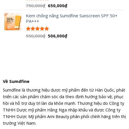
Giá
Giá
750,000
₫
650,000
₫
Được xếp
hạng
5.00
gốc
hiện
5 sao
Kem chống nắng Sumdfine Sunscreen SPF 50+
là:
tại
PA+++
750,000₫.
là:
650,000₫.
Giá
Giá
550,000
₫
506,000
₫
Được xếp
hạng
5.00
gốc
hiện
5 sao
là:
tại
550,000₫.
là:
506,000₫.
Về Sumdfine
Sumdfine là thương hiệu dược mỹ phẩm đến từ Hàn Quốc, phát
triển các sản phẩm chăm sóc da theo định hướng bảo vệ, phục
hồi và hỗ trợ duy trì làn da khỏe mạnh. Thương hiệu do Công ty
TNHH Dược mỹ phẩm Hằng Nga nhập khẩu và được Công ty
TNHH Dược Mỹ phẩm Ami Beauty phân phối chính hãng trên thị
trường Việt Nam.