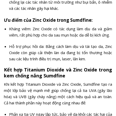
chống lại các tác nhân từ môi trường như bụi bẩn, ô nhiễm
và các tác nhân gây hại khác.
Ưu điểm của Zinc Oxide trong Sumdfine:
Kháng viêm: Zinc Oxide có tác dụng làm dịu da và giảm
viêm, rất phù hợp cho da sau mụn hoặc da dễ bị kích ứng.
Hỗ trợ phục hồi da: Bằng cách làm dịu và tái tạo da, Zinc
Oxide còn giúp cải thiện làn da đang bị tổn thương hoặc
sau các liệu trình điều trị mụn, laser, lăn kim.
Kết hợp Titanium Dioxide và Zinc Oxide trong
kem chống nắng Sumdfine
Khi kết hợp Titanium Dioxide và Zinc Oxide, Sumdfine tạo ra
một lớp bảo vệ mạnh mẽ giúp chống lại cả tia UVA (gây lão
hóa) và UVB (gây cháy nắng) một cách hiệu quả và an toàn.
Cả hai thành phần này hoạt động cùng nhau để:
Phản xạ tia UV ngay lập tức, bảo vệ da khỏi các tác hại của