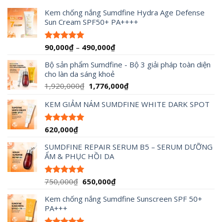
Kem chống nắng Sumdfine Hydra Age Defense
Sun Cream SPF50+ PA++++
Khoảng
90,000
₫
–
490,000
₫
Được xếp
hạng
4.95
giá:
5 sao
Bộ sản phẩm Sumdfine - Bộ 3 giải pháp toàn diện
từ
cho làn da sáng khoẻ
90,000₫
đến
Giá
Giá
1,920,000
₫
1,776,000
₫
490,000₫
gốc
hiện
KEM GIẢM NÁM SUMDFINE WHITE DARK SPOT
là:
tại
1,920,000₫.
là:
1,776,000₫.
620,000
₫
Được xếp
hạng
5.00
5 sao
SUMDFINE REPAIR SERUM B5 – SERUM DƯỠNG
ẨM & PHỤC HỒI DA
Giá
Giá
750,000
₫
650,000
₫
Được xếp
hạng
5.00
gốc
hiện
5 sao
Kem chống nắng Sumdfine Sunscreen SPF 50+
là:
tại
PA+++
750,000₫.
là:
650,000₫.