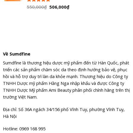
Giá
Giá
550,000
₫
506,000
₫
Được xếp
hạng
5.00
gốc
hiện
5 sao
là:
tại
550,000₫.
là:
506,000₫.
Về Sumdfine
Sumdfine là thương hiệu dược mỹ phẩm đến từ Hàn Quốc, phát
triển các sản phẩm chăm sóc da theo định hướng bảo vệ, phục
hồi và hỗ trợ duy trì làn da khỏe mạnh. Thương hiệu do Công ty
TNHH Dược mỹ phẩm Hằng Nga nhập khẩu và được Công ty
TNHH Dược Mỹ phẩm Ami Beauty phân phối chính hãng trên thị
trường Việt Nam.
Địa chỉ: Số 36A ngách 34/156 phố Vĩnh Tuy, phường Vĩnh Tuy,
Hà Nội
Hotline: 0969 168 995