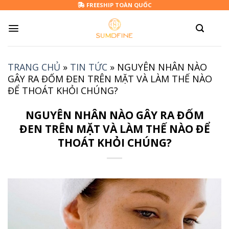
Skip
FREESHIP TOÀN QUỐC
to
content
TRANG CHỦ
»
TIN TỨC
»
NGUYÊN NHÂN NÀO
GÂY RA ĐỐM ĐEN TRÊN MẶT VÀ LÀM THẾ NÀO
ĐỂ THOÁT KHỎI CHÚNG?
NGUYÊN NHÂN NÀO GÂY RA ĐỐM
ĐEN TRÊN MẶT VÀ LÀM THẾ NÀO ĐỂ
THOÁT KHỎI CHÚNG?