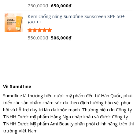
Giá
Giá
750,000
₫
650,000
₫
Được xếp
hạng
5.00
gốc
hiện
5 sao
Kem chống nắng Sumdfine Sunscreen SPF 50+
là:
tại
PA+++
750,000₫.
là:
650,000₫.
Giá
Giá
550,000
₫
506,000
₫
Được xếp
hạng
5.00
gốc
hiện
5 sao
là:
tại
550,000₫.
là:
506,000₫.
Về Sumdfine
Sumdfine là thương hiệu dược mỹ phẩm đến từ Hàn Quốc, phát
triển các sản phẩm chăm sóc da theo định hướng bảo vệ, phục
hồi và hỗ trợ duy trì làn da khỏe mạnh. Thương hiệu do Công ty
TNHH Dược mỹ phẩm Hằng Nga nhập khẩu và được Công ty
TNHH Dược Mỹ phẩm Ami Beauty phân phối chính hãng trên thị
trường Việt Nam.