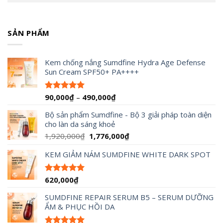
SẢN PHẨM
Kem chống nắng Sumdfine Hydra Age Defense
Sun Cream SPF50+ PA++++
Khoảng
90,000
₫
–
490,000
₫
Được xếp
hạng
4.95
giá:
5 sao
Bộ sản phẩm Sumdfine - Bộ 3 giải pháp toàn diện
từ
cho làn da sáng khoẻ
90,000₫
đến
Giá
Giá
1,920,000
₫
1,776,000
₫
490,000₫
gốc
hiện
KEM GIẢM NÁM SUMDFINE WHITE DARK SPOT
là:
tại
1,920,000₫.
là:
1,776,000₫.
620,000
₫
Được xếp
hạng
5.00
5 sao
SUMDFINE REPAIR SERUM B5 – SERUM DƯỠNG
ẨM & PHỤC HỒI DA