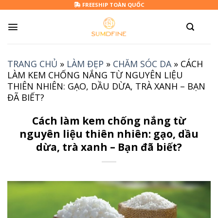
Skip
FREESHIP TOÀN QUỐC
to
content
TRANG CHỦ
»
LÀM ĐẸP
»
CHĂM SÓC DA
»
CÁCH
LÀM KEM CHỐNG NẮNG TỪ NGUYÊN LIỆU
THIÊN NHIÊN: GẠO, DẦU DỪA, TRÀ XANH – BẠN
ĐÃ BIẾT?
Cách làm kem chống nắng từ
nguyên liệu thiên nhiên: gạo, dầu
dừa, trà xanh – Bạn đã biết?